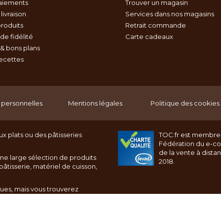
aiements
Trouver un magasin
livraison
Services dans nos magasins
roduits
Retrait commande
e fidélité
Carte cadeaux
& bons plans
recettes
personnelles
Mentions légales
Politique des cookies
x plats ou des pâtisseries
TOC.fr est membre
Fédération du e-c
de la vente à dista
ne large sélection de produits
2018.
âtisserie, matériel de cuisson,
ques, mais vous trouverez
rnet toc.fr