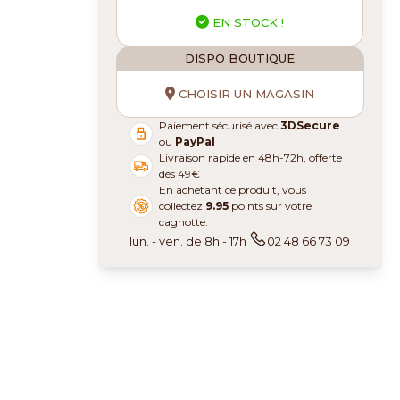
EN STOCK !
DISPO BOUTIQUE
CHOISIR UN MAGASIN
Paiement sécurisé avec
3DSecure
ou
PayPal
Livraison rapide en 48h-72h, offerte
dès 49€
En achetant ce produit, vous
collectez
9.95
points sur votre
cagnotte.
lun. - ven. de 8h - 17h
02 48 66 73 09