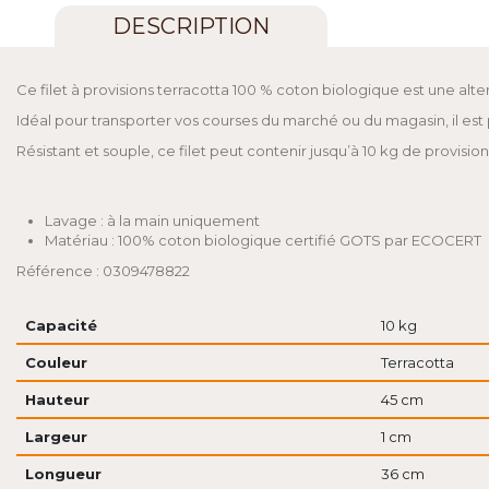
DESCRIPTION
Ce filet à provisions terracotta 100 % coton biologique est une alt
Idéal pour transporter vos courses du marché ou du magasin, il est 
Résistant et souple, ce filet peut contenir jusqu’à 10 kg de provision
Lavage : à la main uniquement
Matériau : 100% coton biologique certifié GOTS par ECOCERT
Référence : 0309478822
Capacité
10 kg
Couleur
Terracotta
Hauteur
45 cm
Largeur
1 cm
Longueur
36 cm