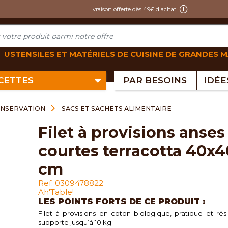
Livraison offerte dès 49€ d'achat
USTENSILES ET MATÉRIELS DE CUISINE DE GRANDES 
ECETTES
PAR BESOINS
ONSERVATION
SACS ET SACHETS ALIMENTAIRE
filet à provisions anses
courtes terracotta 40x4
cm
Ref: 0309478822
Ah'Table!
LES POINTS FORTS DE CE PRODUIT :
Filet à provisions en coton biologique, pratique et rési
supporte jusqu’à 10 kg.