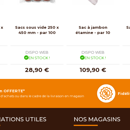
 x
Sacs sous vide 250 x
Sac à jambon
S
450 mm - par 100
étamine - par 10
DISPO WEB
DISPO WEB
EN STOCK !
EN STOCK !
28,90 €
109,90 €
on OFFERTE*
Fidé
d'achats ou dans le cadre de la livraison en magasin
ATIONS UTILES
NOS MAGASINS