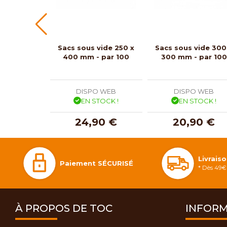
Sacs sous vide 250 x
Sacs sous vide 300
400 mm - par 100
300 mm - par 100
DISPO WEB
DISPO WEB
EN STOCK !
EN STOCK !
24,90 €
20,90 €
Livrais
Paiement SÉCURISÉ
* Dès 49€ 
À PROPOS DE TOC
INFORM