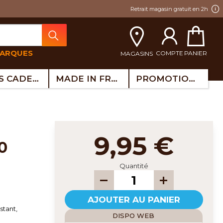
Retrait magasin gratuit en 2h
MARQUES
COMPTE
PANIER
MAGASINS
IDÉES CADEAUX
MADE IN FRANCE
PROMOTIONS
9,95 €
0
Quantité
AJOUTER AU PANIER
stant,
DISPO WEB