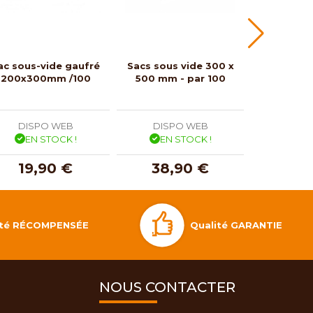
ac sous-vide gaufré
Sacs sous vide 300 x
Sac mous
200x300mm /100
500 mm - par 100
rouge po
/
DISPO WEB
DISPO WEB
DISP
EN STOCK !
EN STOCK !
EN 
19,90 €
38,90 €
13,
Qualité GARANTIE
lité RÉCOMPENSÉE
NOUS CONTACTER