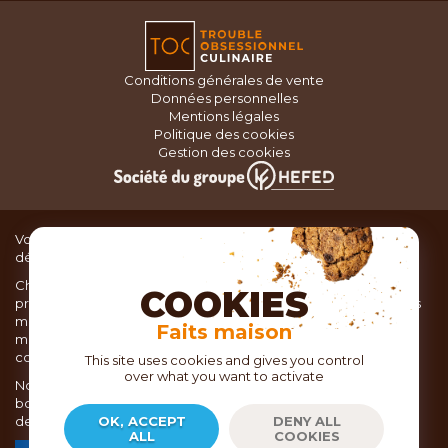
Conditions générales de vente
Données personnelles
Mentions légales
Politique des cookies
Gestion des cookies
Vous recherchez du matériel de cuisine pour concocter de
délicieux plats ou des pâtisseries dignes d’un grand chef ?
Chez TOC, boutique d’ustensiles de cuisine, nous vous
COOKIES
proposons une large sélection de produits issus des meilleures
marques de matériel de cuisine: Ustensiles de pâtisserie,
Faits maison
matériel de cuisson, service de table, ustensiles de cuisine,
coutellerie, set picnic.
This site uses cookies and gives you control
over what you want to activate
Nous vous réservons un accueil chaleureux au sein de nos 21
boutiques, mais vous trouverez également tout votre matériel
de cuisine en ligne sur notre site internet toc.fr
OK, ACCEPT
DENY ALL
ALL
COOKIES