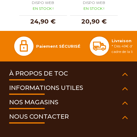
DISPO WEB
DISPO WEB
D
EN STOCK !
EN STOCK !
E
24,90 €
20,90 €
2
Livraison 
Paiement SÉCURISÉ
* Dès 49€ d'ac
cadre de la li
À PROPOS DE TOC
INFORMATIONS UTILES
NOS MAGASINS
NOUS CONTACTER