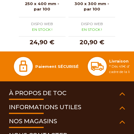
250 x 400 mm -
300 x 300 mm -
250
par 100
par 100
DISPO WEB
DISPO WEB
D
EN STOCK !
EN STOCK !
E
24,90 €
20,90 €
2
Livraison 
Paiement SÉCURISÉ
* Dès 49€ d'ac
cadre de la li
À PROPOS DE TOC
INFORMATIONS UTILES
NOS MAGASINS