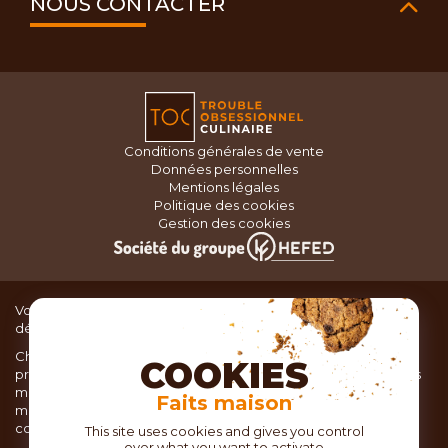
NOUS CONTACTER
Conditions générales de vente
Données personnelles
Mentions légales
Politique des cookies
Gestion des cookies
Vous recherchez du matériel de cuisine pour concocter de
délicieux plats ou des pâtisseries dignes d’un grand chef ?
Chez TOC, boutique d’ustensiles de cuisine, nous vous
COOKIES
proposons une large sélection de produits issus des meilleures
marques de matériel de cuisine: Ustensiles de pâtisserie,
Faits maison
matériel de cuisson, service de table, ustensiles de cuisine,
coutellerie, set picnic.
This site uses cookies and gives you control
over what you want to activate