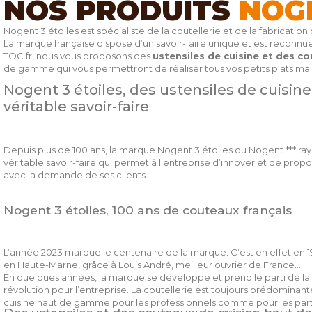
NOS PRODUITS
NOG
Nogent 3 étoiles est spécialiste de la coutellerie et de la fabrication
La marque française dispose d’un savoir-faire unique et est recon
TOC.fr, nous vous proposons des
ustensiles de cuisine et des c
de gamme qui vous permettront de réaliser tous vos petits plats ma
Nogent 3 étoiles, des ustensiles de cuisi
véritable savoir-faire
Depuis plus de 100 ans, la marque Nogent 3 étoiles ou Nogent *** rayo
véritable savoir-faire qui permet à l’entreprise d’innover et de prop
avec la demande de ses clients.
Nogent 3 étoiles, 100 ans de couteaux français
L’année 2023 marque le centenaire de la marque. C’est en effet en 19
en Haute-Marne, grâce à Louis André, meilleur ouvrier de France.
En quelques années, la marque se développe et prend le parti de la p
révolution pour l’entreprise. La coutellerie est toujours prédominan
cuisine haut de gamme pour les professionnels comme pour les parti