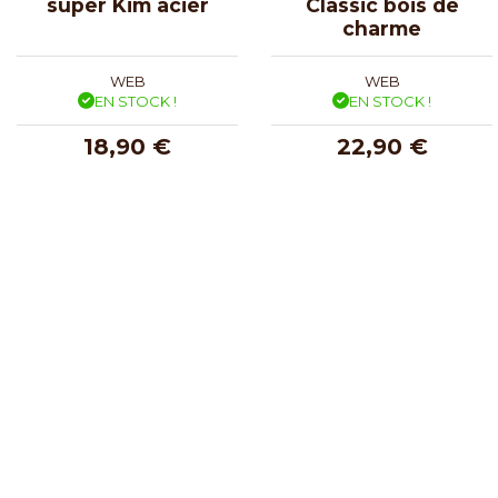
super Kim acier
Classic bois de
charme
WEB
WEB
EN STOCK !
EN STOCK !
18,90 €
22,90 €