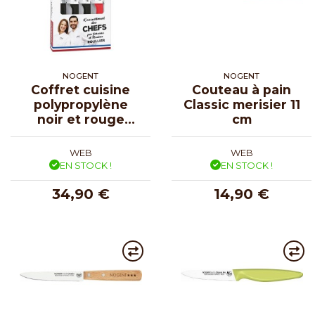
NOGENT
NOGENT
Coffret cuisine
Couteau à pain
polypropylène
Classic merisier 11
noir et rouge
cm
Chefs Roullier
WEB
WEB
EN STOCK !
EN STOCK !
34,90 €
14,90 €