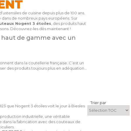
ENT
 d’ustensiles de cuisine depuis plus de 100 ans.
nue dans de nombreux pays européens. Sur
outeaux Nogent 3 étoiles
, des produits haut
isons. Découvrez-les dès maintenant !
ne haut de gamme avec un
nnent dans la coutellerie française. C’est un
oser des produits toujours plus en adéquation
Trier par
23 que Nogent 3 étoiles voit le jour à Biesles
roduction industrielle, une véritable
te dans la fabrication avec des couteaux de
culiers.