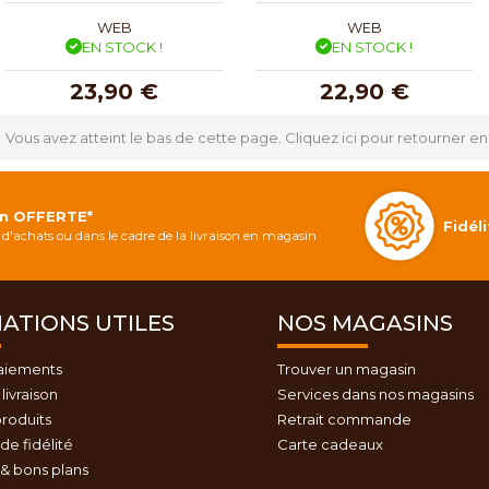
WEB
WEB
EN STOCK !
EN STOCK !
23,90 €
22,90 €
Vous avez atteint le bas de cette page.
Cliquez ici pour retourner en
on OFFERTE*
Fidé
d'achats ou dans le cadre de la livraison en magasin
ATIONS UTILES
NOS MAGASINS
aiements
Trouver un magasin
livraison
Services dans nos magasins
roduits
Retrait commande
e fidélité
Carte cadeaux
& bons plans