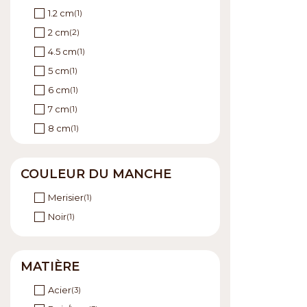
1.2 cm
(1)
2 cm
(2)
4.5 cm
(1)
5 cm
(1)
6 cm
(1)
7 cm
(1)
8 cm
(1)
COULEUR DU MANCHE
Merisier
(1)
Noir
(1)
MATIÈRE
Acier
(3)