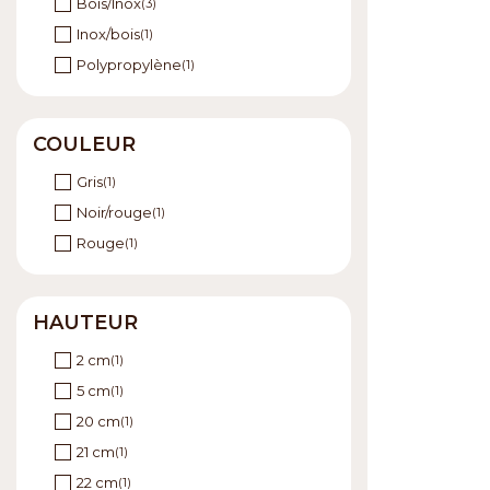
Bois/Inox
(3)
Inox/bois
(1)
Polypropylène
(1)
COULEUR
Gris
(1)
Noir/rouge
(1)
Rouge
(1)
HAUTEUR
2 cm
(1)
5 cm
(1)
20 cm
(1)
21 cm
(1)
22 cm
(1)