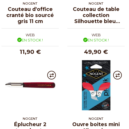
NOGENT
NOGENT
Couteau d'office
Couteau de table
cranté bio sourcé
collection
gris 11 cm
Silhouette bleu-
gris - par 4
WEB
WEB
EN STOCK !
EN STOCK !
11,90 €
49,90 €
NOGENT
NOGENT
Éplucheur 2
Ouvre boites mini