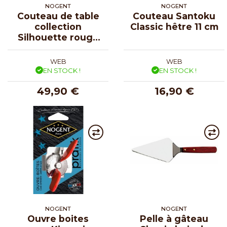
NOGENT
NOGENT
Couteau de table
Couteau Santoku
collection
Classic hêtre 11 cm
Silhouette rouge
vin - par 4
WEB
WEB
EN STOCK !
EN STOCK !
49,90 €
16,90 €
NOGENT
NOGENT
Ouvre boites
Pelle à gâteau