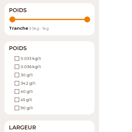
POIDS
Tranche :
0kg - 1kg
POIDS
0.033 kg
(1)
0.036 kg
(1)
30 g
(1)
34.2 g
(1)
40 g
(1)
45 g
(1)
90 g
(1)
LARGEUR