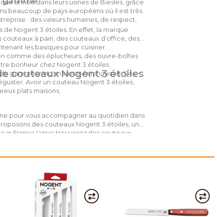
 de gamme
haque année dans leurs usines de Biesles, grâce
ns beaucoup de pays européens où il est très
ntreprise : des valeurs humaines, de respect,
 de Nogent 3 étoiles. En effet, la marque
 couteaux à pain, des couteaux d’office, des
nant les basiques pour cuisiner.
ien comme des éplucheurs, des ouvre-boîtes
otre bonheur chez Nogent 3 étoiles.
 de couteaux Nogent 3 étoiles
t de gamme avec un savoir-faire unique. Ces
éguster. Avoir un couteau Nogent 3 étoiles,
ureux plats maisons.
isine pour vous accompagner au quotidien dans
s proposons des couteaux Nogent 3 étoiles, une
e in France ! Vous trouverez des couteaux
pain, des couteaux à tomate ou encore des
n somme, l’essentiel pour cuisiner et déguster