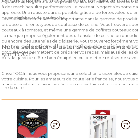
Des ustensiles et des couteaux de cuisine haut
Aujourd’hui, Nogent 3 étoiles produit plus de 2 millions de pièces c
à des machines ultra performantes. Le couteau Nogent s’exporte da
apprécié. Une réussite qui est possible grâce à de fortes valeurs d’e
de savoir-faire et de patrimoine.
La coutellerie tient une place importante dans la gamme de produits
propose différents types de couteaux de cuisine. Vous trouverez des
couteaux à tomates, et même une gamme de coffrets couteaux conte
La marque propose également des ustensiles de cuisine du quotid
ou encore des ustensiles de pâtisserie. Vous trouverez forcément v
Notre sélection d’ustensiles de cuisine et
L’entreprise propose des ustensiles et des couteaux de cuisine hau
produits vous permettent de préparer vos repas, mais aussi de les d
sur TOC.fr
c’est la garantie d’être bien équipé en cuisine et de réaliser de savo
Chez TOC.fr, nous vous proposons une sélection d’ustensiles de cu
votre cuisine. Pour les amateurs de coutellerie française, nous vou
marque centenaire avec un véritable savoir-faire et totalement mad
Lire la suite
d’office, le couteau multifonction par excellence, des couteaux à 
coffrets couteaux de table pour déguster toutes vos préparations. E
vos petits plats maisons !