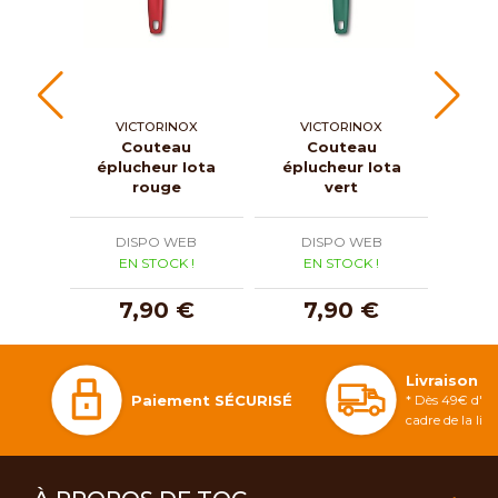
VICTORINOX
VICTORINOX
M
Couteau
Couteau
Éplu
éplucheur Iota
éplucheur Iota
rouge
vert
DISPO WEB
DISPO WEB
D
EN STOCK !
EN STOCK !
E
7,90 €
7,90 €
2
Livraison 
Paiement SÉCURISÉ
* Dès 49€ d'ac
cadre de la li