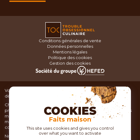
Conditions générales de vente
Données personnelles
Mentions légales
Politique des cookies
Gestion des cookies
Vous recherchez du matériel de cuisine pour concocter de
délicieux plats ou des pâtisseries dignes d’un grand chef ?
Chez TOC, boutique d’ustensiles de cuisine, nous vous
COOKIES
proposons une large sélection de produits issus des meilleures
marques de matériel de cuisine: Ustensiles de pâtisserie,
Faits maison
matériel de cuisson, service de table, ustensiles de cuisine,
coutellerie, set picnic.
This site uses cookies and gives you control
over what you want to activate
Nous vous réservons un accueil chaleureux au sein de nos 21