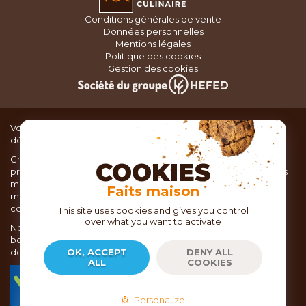
Conditions générales de vente
Données personnelles
Mentions légales
Politique des cookies
Gestion des cookies
Vous recherchez du matériel de cuisine pour concocter de
délicieux plats ou des pâtisseries dignes d’un grand chef ?
Chez TOC, boutique d’ustensiles de cuisine, nous vous
COOKIES
proposons une large sélection de produits issus des meilleures
marques de matériel de cuisine: Ustensiles de pâtisserie,
Faits maison
matériel de cuisson, service de table, ustensiles de cuisine,
coutellerie, set picnic.
This site uses cookies and gives you control
over what you want to activate
Nous vous réservons un accueil chaleureux au sein de nos 21
boutiques, mais vous trouverez également tout votre matériel
de cuisine en ligne sur notre site internet toc.fr
OK, ACCEPT
DENY ALL
ALL
COOKIES
TOC.fr est membre de la FEVAD Fédération du e-
commerce et de la vente à distance depuis 2018.
Personalize