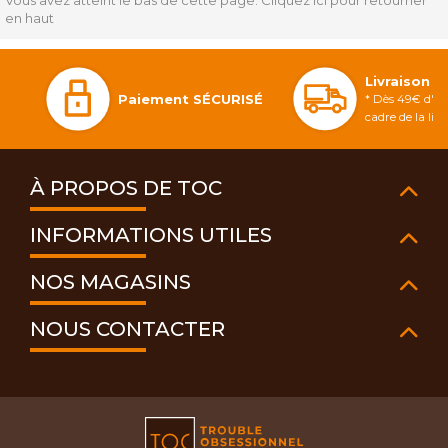
Vous avez atteint le bas de cette page.
Cliquez ici pour retourner
en haut
Livraison 
Paiement SÉCURISÉ
* Dès 49€ d'ac
cadre de la li
À PROPOS DE TOC
INFORMATIONS UTILES
NOS MAGASINS
NOUS CONTACTER