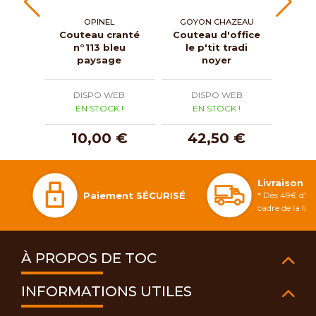
OPINEL
GOYON CHAZEAU
Couteau cranté
Couteau d'office
Cout
n°113 bleu
le p'tit tradi
na
paysage
noyer
DISPO WEB
DISPO WEB
D
EN STOCK !
EN STOCK !
E
10,00 €
42,50 €
3
Livraison 
Paiement SÉCURISÉ
* Dès 49€ d'ac
cadre de la li
À PROPOS DE TOC
INFORMATIONS UTILES