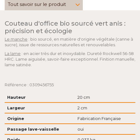
Tout savoir sur le produit
Couteau d'office bio sourcé vert anis :
précision et écologie
Le manche
: bio sourcé, en matière d'origine végétale (canne à
sucre), issue de ressources naturelles et renouvelables.
La lame
: en acier très dur et inoxydable. Dureté Rockwell 56-58
HRC. Lame aiguisée, savoir-faire exceptionnel. Finition manuelle,
lame satinée.
Référence : 0309456755
Hauteur
20 cm
Largeur
2 cm
Origine
Fabrication Française
Passage lave-vaisselle
oui
Poids
0.033 kg