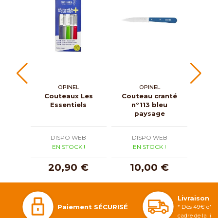
OPINEL
OPINEL
GOY
Couteaux Les
Couteau cranté
Cout
Essentiels
n°113 bleu
le
paysage
DISPO WEB
DISPO WEB
D
EN STOCK !
EN STOCK !
E
20,90 €
10,00 €
4
Livraison 
Paiement SÉCURISÉ
* Dès 49€ d'ac
cadre de la li