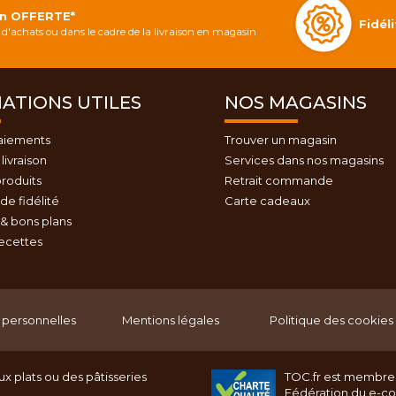
on OFFERTE*
Fidé
d'achats ou dans le cadre de la livraison en magasin
ATIONS UTILES
NOS MAGASINS
aiements
Trouver un magasin
livraison
Services dans nos magasins
roduits
Retrait commande
e fidélité
Carte cadeaux
& bons plans
recettes
personnelles
Mentions légales
Politique des cookies
x plats ou des pâtisseries
TOC.fr est membre
Fédération du e-c