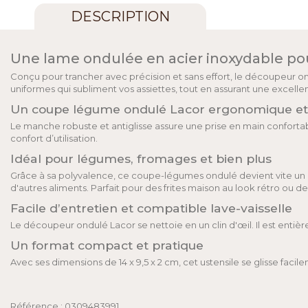
DESCRIPTION
Une lame ondulée en acier inoxydable pou
Conçu pour trancher avec précision et sans effort, le découpeur o
uniformes qui subliment vos assiettes, tout en assurant une excellent
Un coupe légume ondulé Lacor ergonomique et
Le manche robuste et antiglisse assure une prise en main confort
confort d’utilisation.
Idéal pour légumes, fromages et bien plus
Grâce à sa polyvalence, ce coupe-légumes ondulé devient vite un 
d'autres aliments. Parfait pour des frites maison au look rétro ou des
Facile d’entretien et compatible lave-vaisselle
Le découpeur ondulé Lacor se nettoie en un clin d'œil. Il est entièr
Un format compact et pratique
Avec ses dimensions de 14 x 9,5 x 2 cm, cet ustensile se glisse faci
Référence : 0309483991