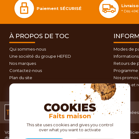
Livrais
Paiement SÉCURISÉ
* Dès 49€ 
À PROPOS DE TOC
INFORM
Qui sommes-nous
Modes de p
Une société du groupe HEFED
Informations 
Nos marques
Retours de p
Contactez-nous
Programme d
Plan du site
Nos promos 
Conseils et 
COOKIES
Conditions générales
Données 
Faits maison
de vente
This site uses cookies and gives you control
over what you want to activate
Vous recherchez du matériel de cuisine pour concocter de délicieu
dignes d’un grand chef ?