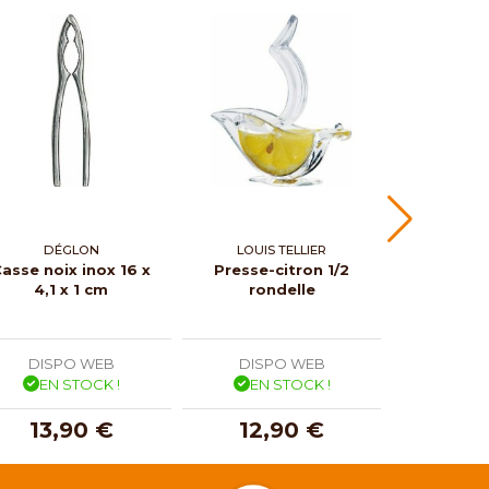
DÉGLON
LOUIS TELLIER
DÉ
asse noix inox 16 x
Presse-citron 1/2
Cuillère 
4,1 x 1 cm
rondelle
DISPO WEB
DISPO WEB
DISP
EN STOCK !
EN STOCK !
EN 
13,90 €
12,90 €
12,