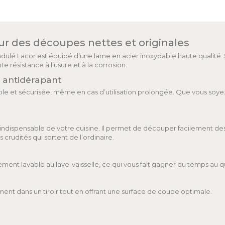
r des découpes nettes et originales
ndulé Lacor est équipé d’une lame en acier inoxydable haute qualité.
e résistance à l’usure et à la corrosion.
 antidérapant
able et sécurisée, même en cas d’utilisation prolongée. Que vous so
indispensable de votre cuisine. Il permet de découper facilement de
 crudités qui sortent de l’ordinaire.
ement lavable au lave-vaisselle, ce qui vous fait gagner du temps au q
lement dans un tiroir tout en offrant une surface de coupe optimale.