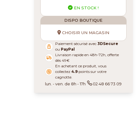
EN STOCK !
DISPO BOUTIQUE
CHOISIR UN MAGASIN
Paiement sécurisé avec
3DSecure
ou
PayPal
Livraison rapide en 48h-72h, offerte
dès 49€
En achetant ce produit, vous
collectez
4.9
points sur votre
cagnotte.
lun. - ven. de 8h - 17h
02 48 66 73 09