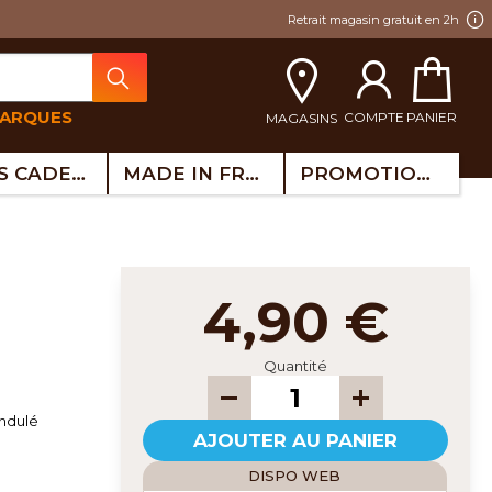
Retrait magasin gratuit en 2h
MARQUES
COMPTE
PANIER
MAGASINS
IDÉES CADEAUX
MADE IN FRANCE
PROMOTIONS
4,90 €
Quantité
ndulé
AJOUTER AU PANIER
DISPO WEB