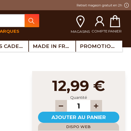
Retrait magasin gratuit en 2h
MARQUES
COMPTE
PANIER
MAGASINS
IDÉES CADEAUX
MADE IN FRANCE
PROMOTIONS
12,99 €
Quantité
AJOUTER AU PANIER
DISPO WEB