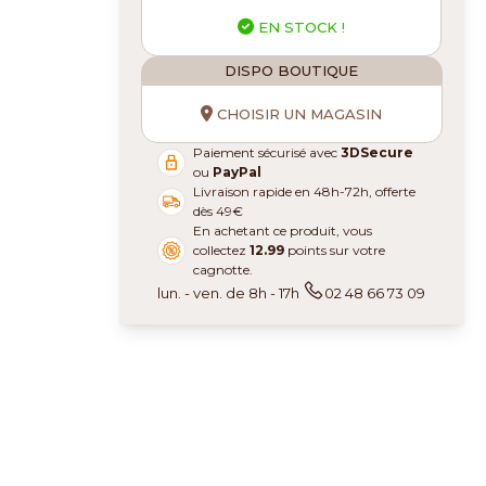
EN STOCK !
DISPO BOUTIQUE
CHOISIR UN MAGASIN
Paiement sécurisé avec
3DSecure
ou
PayPal
Livraison rapide en 48h-72h, offerte
dès 49€
En achetant ce produit, vous
collectez
12.99
points sur votre
cagnotte.
lun. - ven. de 8h - 17h
02 48 66 73 09