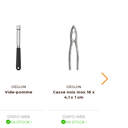
DÉGLON
DÉGLON
Vide-pomme
Casse noix inox 16 x
Presse ci
4,1 x 1 cm
DISPO WEB
DISPO WEB
DISP
EN STOCK !
EN STOCK !
EN 