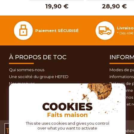
19,90 €
28,90 €
Livrais
Paiement SÉCURISÉ
* Dès 49€ 
À PROPOS DE TOC
INFORM
Qui sommes-nous
Modes de p
Une société du groupe HEFED
Informations 
Nos marques
Retours de p
Contactez-nous
Programme d
Plan du site
Nos promos 
COOKIES
Conseils et 
Faits maison
This site uses cookies and gives you control
over what you want to activate
Conditions générales
Données 
de vente