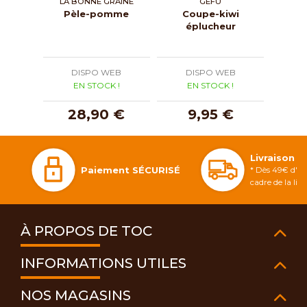
LA BONNE GRAINE
GEFU
Pèle-pomme
Coupe-kiwi
Cou
éplucheur
spiral
DISPO WEB
DISPO WEB
D
EN STOCK !
EN STOCK !
E
28,90 €
9,95 €
2
Livraison 
Paiement SÉCURISÉ
* Dès 49€ d'ac
cadre de la li
À PROPOS DE TOC
INFORMATIONS UTILES
NOS MAGASINS