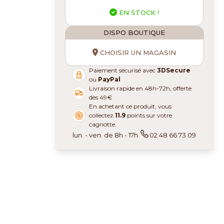
EN STOCK !
DISPO BOUTIQUE
CHOISIR UN MAGASIN
Paiement sécurisé avec
3DSecure
ou
PayPal
Livraison rapide en 48h-72h, offerte
dès 49€
En achetant ce produit, vous
collectez
11.9
points sur votre
cagnotte.
lun. - ven. de 8h - 17h
02 48 66 73 09