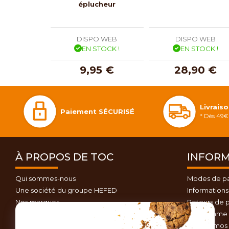
éplucheur
DISPO WEB
DISPO WEB
EN STOCK !
EN STOCK !
9,95 €
28,90 €
Livrais
Paiement SÉCURISÉ
* Dès 49€ 
À PROPOS DE TOC
INFORM
Qui sommes-nous
Modes de p
Une société du groupe HEFED
Informations 
Nos marques
Retours de p
Contactez-nous
Programme d
Plan du site
Nos promos 