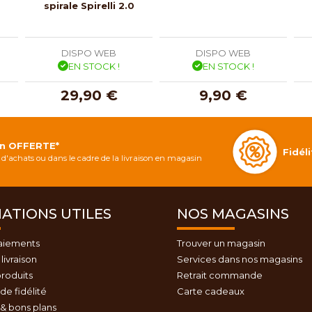
spirale Spirelli 2.0
DISPO WEB
DISPO WEB
EN STOCK !
EN STOCK !
29,90 €
9,90 €
on OFFERTE*
Fidé
d'achats ou dans le cadre de la livraison en magasin
ATIONS UTILES
NOS MAGASINS
aiements
Trouver un magasin
livraison
Services dans nos magasins
roduits
Retrait commande
e fidélité
Carte cadeaux
& bons plans