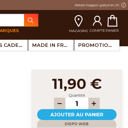
Retrait magasin gratuit en 2h
MARQUES
COMPTE
PANIER
MAGASINS
IDÉES CADEAUX
MADE IN FRANCE
PROMOTIONS
11,90 €
Quantité
AJOUTER AU PANIER
DISPO WEB