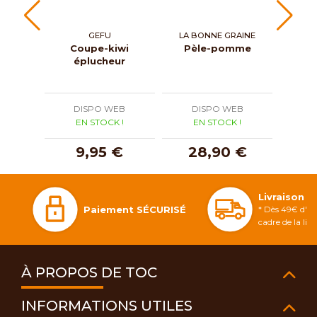
GEFU
LA BONNE GRAINE
Coupe-kiwi
Pèle-pomme
Cou
éplucheur
spiral
DISPO WEB
DISPO WEB
D
EN STOCK !
EN STOCK !
E
9,95 €
28,90 €
2
Livraison 
Paiement SÉCURISÉ
* Dès 49€ d'ac
cadre de la li
À PROPOS DE TOC
INFORMATIONS UTILES