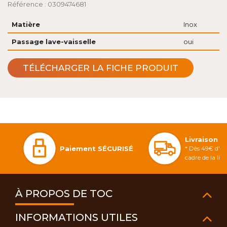
Référence : 0309474681
Matière
Inox
Passage lave-vaisselle
oui
TÉLÉCHARGER LA FICHE PRODUIT
Livraison 
Paiement SÉCURISÉ
* Dès 49€ d'ac
cadre de la li
À PROPOS DE TOC
INFORMATIONS UTILES