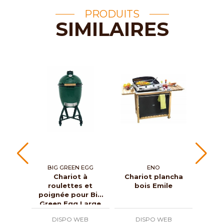
PRODUITS
SIMILAIRES
BIG GREEN EGG
ENO
BI
Chariot à
Chariot plancha
roulettes et
bois Emile
su
poignée pour Big
pou
Green Egg Large
DISPO WEB
DISPO WEB
D