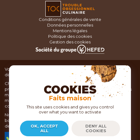
Conditions générales de vente
Données personnelles
Mentions légales
Politique des cookies
Gestion des cookies
Vous recherchez du matériel de cuisine pour concocter de
délicieux plats ou des pâtisseries dignes d’un grand chef ?
Chez TOC, boutique d’ustensiles de cuisine, nous vous
COOKIES
proposons une large sélection de produits issus des meilleures
marques de matériel de cuisine: Ustensiles de pâtisserie,
Faits maison
matériel de cuisson, service de table, ustensiles de cuisine,
coutellerie, set picnic.
This site uses cookies and gives you control
over what you want to activate
Nous vous réservons un accueil chaleureux au sein de nos 21
boutiques, mais vous trouverez également tout votre matériel
de cuisine en ligne sur notre site internet toc.fr
OK, ACCEPT
DENY ALL
ALL
COOKIES