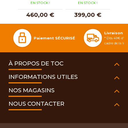
EN STOCK !
EN STOCK !
E
460,00 €
399,00 €
3
Livraison 
Paiement SÉCURISÉ
* Dès 49€ d'ac
cadre de la li
À PROPOS DE TOC
INFORMATIONS UTILES
NOS MAGASINS
NOUS CONTACTER