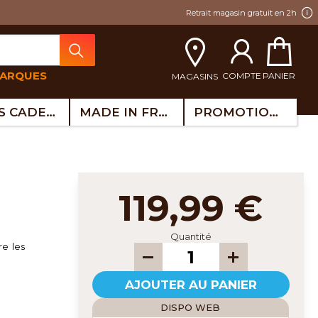
Retrait magasin gratuit en 2h
MARQUES
COMPTE
PANIER
MAGASINS
IDÉES CADEAUX
MADE IN FRANCE
PROMOTIONS
119,99 €
Quantité
re les
AJOUTER AU PANIER
DISPO WEB