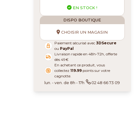
EN STOCK !
DISPO BOUTIQUE
CHOISIR UN MAGASIN
Paiement sécurisé avec
3DSecure
ou
PayPal
Livraison rapide en 48h-72h, offerte
dès 49€
En achetant ce produit, vous
collectez
119.99
points sur votre
cagnotte.
lun. - ven. de 8h - 17h
02 48 66 73 09