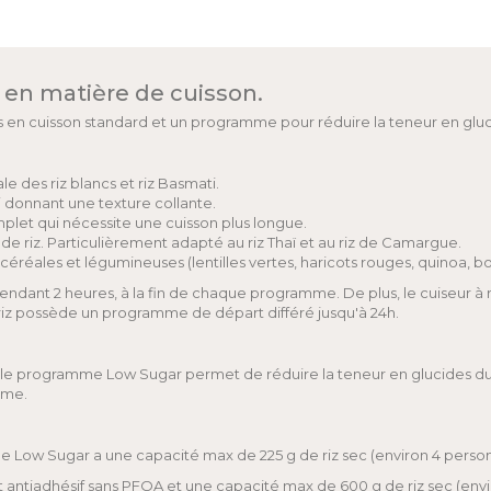
n en matière de cuisson.
 en cuisson standard et un programme pour réduire la teneur en glucid
 des riz blancs et riz Basmati.
i donnant une texture collante.
let qui nécessite une cuisson plus longue.
e riz. Particulièrement adapté au riz Thaï et au riz de Camargue.
réales et légumineuses (lentilles vertes, haricots rouges, quinoa, bo
endant 2 heures, à la fin de chaque programme. De plus, le cuiseur à
à riz possède un programme de départ différé jusqu'à 24h.
n, le programme Low Sugar permet de réduire la teneur en glucides du
mme.
e Low Sugar a une capacité max de 225 g de riz sec (environ 4 person
antiadhésif sans PFOA et une capacité max de 600 g de riz sec (envi