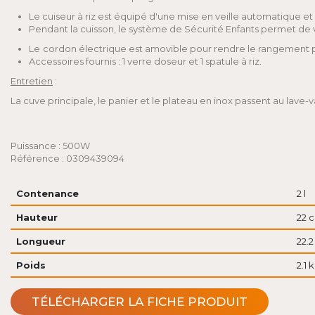
Le cuiseur à riz est équipé d'une mise en veille automatique et
Pendant la cuisson, le système de Sécurité Enfants permet de 
Le
cordon électrique est amovible pour rendre le rangement pl
Accessoires fournis : 1 verre doseur et 1 spatule à riz.
Entretien
:
La cuve principale, le panier et le plateau en inox passent au lave-va
Puissance : 500W
Référence : 0309439094
Contenance
2 l
Hauteur
22 
Longueur
22.
Poids
2.1 
TÉLÉCHARGER LA FICHE PRODUIT