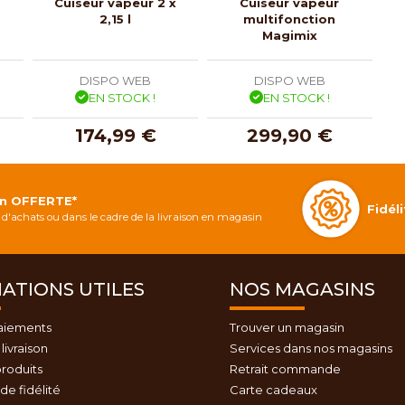
Cuiseur vapeur 2 x
Cuiseur vapeur
2,15 l
multifonction
Magimix
DISPO WEB
DISPO WEB
EN STOCK !
EN STOCK !
174,99 €
299,90 €
on OFFERTE*
Fidé
d'achats ou dans le cadre de la livraison en magasin
ATIONS UTILES
NOS MAGASINS
aiements
Trouver un magasin
livraison
Services dans nos magasins
roduits
Retrait commande
e fidélité
Carte cadeaux