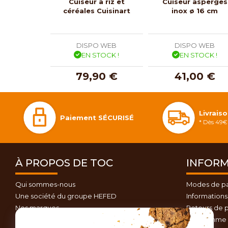
Cuiseur à riz et
Cuiseur asperges
céréales Cuisinart
inox ø 16 cm
DISPO WEB
DISPO WEB
EN STOCK !
EN STOCK !
79,90 €
41,00 €
Livrais
Paiement SÉCURISÉ
* Dès 49€ 
À PROPOS DE TOC
INFORM
Qui sommes-nous
Modes de p
Une société du groupe HEFED
Informations 
Nos marques
Retours de p
Contactez-nous
Programme d