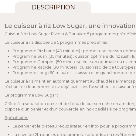
DESCRIPTION
Le cuiseur à riz Low Sugar, une innovatio
Cuiseur à riz Low Sugar Riviera & Bar avec 5 programmes prédéfinis
Le cuiseur à riz dispose de 5 programmes prédéfinis
:
Programme Riz blanc (40 minutes) : permet une cuisson optimale
Programme Sushi (35 minutes) : cuisson optimale du riz sushi, lu
Programme Complet (50 minutes) : cuisson optimale du riz comp
Programme Rapide (30 minutes) : cuisson rapide de tous types d
Programme Long (60 minutes) : cuisson d’un grand nombre de cé
Le cuiseur à riz maintien automatiquement au chaud les aliments p
réchauffer doucement le riz déjà cuit, sans l'assécher. Le cuiseur 
Le programme Low Sugar
:
Grâce à la séparation du riz et de l’eau de cuisson riche en amido
dispose d'un panier et d'un couvercle en inox dédiés à ce progra
Spécificités
:
Le panier et le plateau récupérateur en inox pour le programm
La cuve de 2L pour les programmes standards a un revêtement 