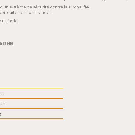
 d'un système de sécurité contre la surchauffe.
verrouiller les commandes.
us facile.
isselle.
cm
2 cm
kg