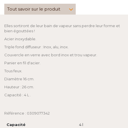
Tout savoir sur le produit
Elles sortiront de leur bain de vapeur sans perdre leur forme et
bien égouttées !
Acier inoxydable.
Triple fond diffuseur : Inox, alu, inox.
Couvercle en verre avec bord inox et trou vapeur.
Panier en fil d'acier.
Tous feux.
Diamètre 16 cm.
Hauteur : 26 cm.
Capacité : 4 L .
Référence : 0309077342
Capacité
4 l