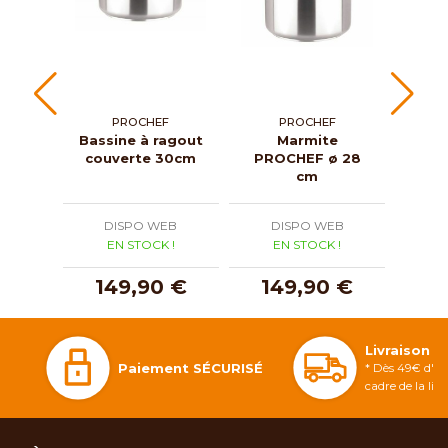
PROCHEF
PROCHEF
Bassine à ragout
Marmite
Marm
couverte 30cm
PROCHEF ø 28
ProC
cm
DISPO WEB
DISPO WEB
D
EN STOCK !
EN STOCK !
E
149,90 €
149,90 €
1
Livraison 
Paiement SÉCURISÉ
* Dès 49€ d'ac
cadre de la li