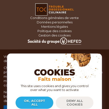
Conditions générales de vente
Données personnelles
Mentions légales
Politique des cookies
Gestion des cookies
Vous recherchez du matériel de cuisine pour concocter de
délicieux plats ou des pâtisseries dignes d’un grand chef ?
Chez TOC, boutique d’ustensiles de cuisine, nous vous
COOKIES
proposons une large sélection de produits issus des meilleures
marques de matériel de cuisine: Ustensiles de pâtisserie,
Faits maison
matériel de cuisson, service de table, ustensiles de cuisine,
coutellerie, set picnic.
This site uses cookies and gives you control
over what you want to activate
Nous vous réservons un accueil chaleureux au sein de nos 21
boutiques, mais vous trouverez également tout votre matériel
de cuisine en ligne sur notre site internet toc.fr
OK, ACCEPT
DENY ALL
ALL
COOKIES