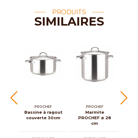
PRODUITS
SIMILAIRES
PROCHEF
PROCHEF
Bassine à ragout
Marmite
Marm
couverte 30cm
PROCHEF ø 28
ProC
cm