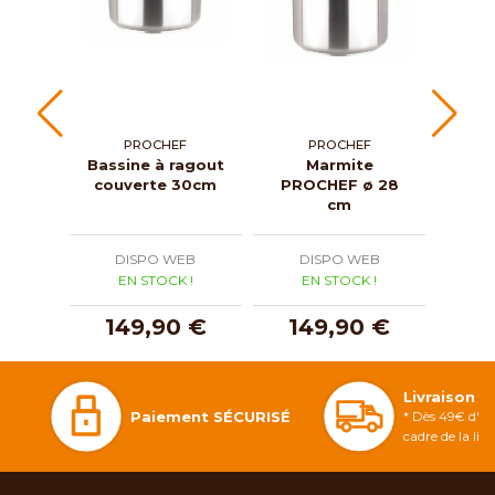
PROCHEF
PROCHEF
Bassine à ragout
Marmite
Marm
couverte 30cm
PROCHEF ø 28
ProC
cm
DISPO WEB
DISPO WEB
D
EN STOCK !
EN STOCK !
E
149,90 €
149,90 €
1
Livraison 
Paiement SÉCURISÉ
* Dès 49€ d'ac
cadre de la li