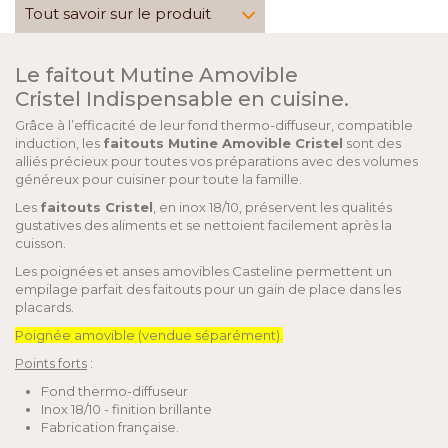
Tout savoir sur le produit
Le faitout Mutine Amovible
Cristel Indispensable en cuisine.
Grâce à l’efficacité de leur fond thermo-diffuseur, compatible
induction, les
faitouts Mutine Amovible Cristel
sont des
alliés précieux pour toutes vos préparations avec des volumes
généreux pour cuisiner pour toute la famille.
Les
faitouts Cristel
, en inox 18/10, préservent les qualités
gustatives des aliments et se nettoient facilement après la
cuisson.
Les poignées et anses amovibles Casteline permettent un
empilage parfait des faitouts pour un gain de place dans les
placards.
Poignée amovible (vendue séparément).
Points forts
:
Fond thermo-diffuseur
Inox 18/10 - finition brillante
Fabrication française.