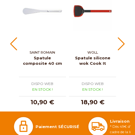
SAINT ROMAIN
WOLL
ROG
Spatule
Spatule silicone
Pelle
composite 40 cm
wok Cook It
pol
DISPO WEB
DISPO WEB
D
EN STOCK !
EN STOCK !
E
10,90 €
18,90 €
Livraison 
Paiement SÉCURISÉ
* Dès 49€ d'ac
cadre de la li