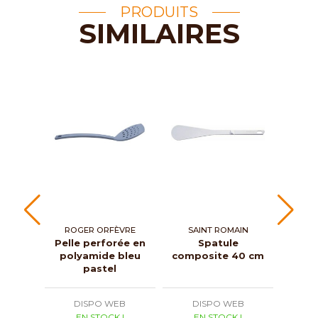
PRODUITS
SIMILAIRES
ROGER ORFÈVRE
SAINT ROMAIN
Pelle perforée en
Spatule
Pell
polyamide bleu
composite 40 cm
stop-
pastel
DISPO WEB
DISPO WEB
D
EN STOCK !
EN STOCK !
E