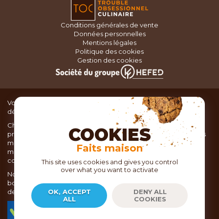
Conditions générales de vente
Données personnelles
Mentions légales
Politique des cookies
Gestion des cookies
Vous recherchez du matériel de cuisine pour concocter de
délicieux plats ou des pâtisseries dignes d’un grand chef ?
Chez TOC, boutique d’ustensiles de cuisine, nous vous
COOKIES
proposons une large sélection de produits issus des meilleures
marques de matériel de cuisine: Ustensiles de pâtisserie,
Faits maison
matériel de cuisson, service de table, ustensiles de cuisine,
coutellerie, set picnic.
This site uses cookies and gives you control
over what you want to activate
Nous vous réservons un accueil chaleureux au sein de nos 21
boutiques, mais vous trouverez également tout votre matériel
de cuisine en ligne sur notre site internet toc.fr
OK, ACCEPT
DENY ALL
ALL
COOKIES
TOC.fr est membre de la FEVAD Fédération du e-