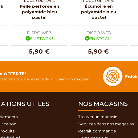
ROGER ORFÈVRE
ROGER ORFÈVRE
ok
Pelle perforée en
Écumoire en
polyamide bleu
polyamide bleu
pastel
pastel
DISPO WEB
DISPO WEB
EN STOCK !
EN STOCK !
5,90 €
5,90 €
on OFFERTE*
Fidé
d'achats ou dans le cadre de la livraison en magasin
ATIONS UTILES
NOS MAGASINS
aiements
Trouver un magasin
livraison
Services dans nos magasins
roduits
Retrait commande