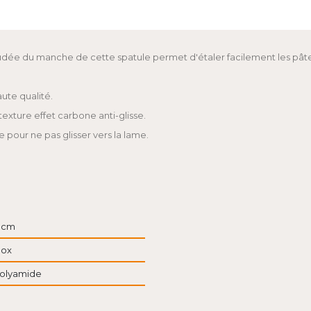
 coudée du manche de cette spatule permet d'étaler facilement les pâte
ute qualité.
xture effet carbone anti-glisse.
our ne pas glisser vers la lame.
 cm
nox
olyamide