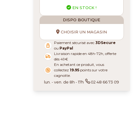
EN STOCK !
DISPO BOUTIQUE
CHOISIR UN MAGASIN
Paiement sécurisé avec
3DSecure
ou
PayPal
Livraison rapide en 48h-72h, offerte
dès 49€
En achetant ce produit, vous
collectez
19.95
points sur votre
cagnotte.
lun. - ven. de 8h - 17h
02 48 66 73 09