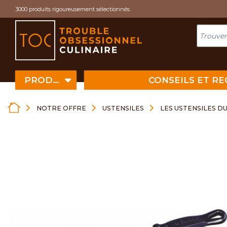
Cookies management panel
3000 produits rigoureusement sélectionnés
PRODUITS
CONSEILS ET R
NOTRE OFFRE
USTENSILES
LES USTENSILES D