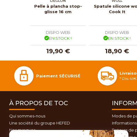
DÉGLON
WOLL
Pelle à plancha stop-
Spatule silicone w
glisse 16 cm
Cook It
DISPO WEB
DISPO WEB
EN STOCK !
EN STOCK !
19,90 €
18,90 €
Livrais
Paiement SÉCURISÉ
* Dès 49€ 
À PROPOS DE TOC
INFORM
Qui sommes-nous
Modes de p
Une société du groupe HEFED
Informations 
Nos marques
Retours de p