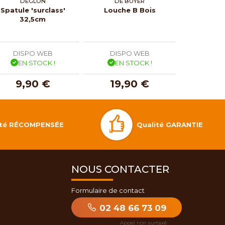
DÉGLON
DE BUYER
LA
Spatule 'surclass'
Louche B Bois
Louche i
32,5cm
La
DISPO WEB
DISPO WEB
DISP
EN STOCK !
EN STOCK !
EN 
9,90 €
19,90 €
25,
Qualité GARANTIE
lité RÉCOMPENSÉE
NOUS CONTACTER
Formulaire de contact
02 48 66 73 09