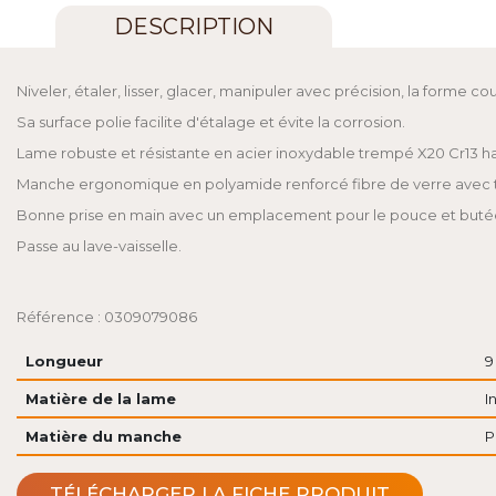
DESCRIPTION
Niveler, étaler, lisser, glacer, manipuler avec précision, la forme
Sa surface polie facilite d'étalage et évite la corrosion.
Lame robuste et résistante en acier inoxydable trempé X20 Cr13 ha
Manche ergonomique en polyamide renforcé fibre de verre avec te
Bonne prise en main avec un emplacement pour le pouce et butée p
Passe au lave-vaisselle.
Référence : 0309079086
Longueur
9
Matière de la lame
I
Matière du manche
P
TÉLÉCHARGER LA FICHE PRODUIT