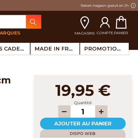
Retrait magasin gratuit en 2h
MARQUES
COMPTE
PANIER
MAGASINS
IDÉES CADEAUX
MADE IN FRANCE
PROMOTIONS
 cm
19,95 €
Quantité
AJOUTER AU PANIER
DISPO WEB