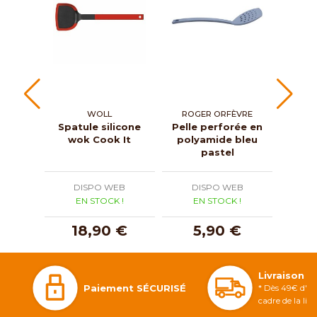
WOLL
ROGER ORFÈVRE
SA
Spatule silicone
Pelle perforée en
wok Cook It
polyamide bleu
comp
pastel
DISPO WEB
DISPO WEB
D
EN STOCK !
EN STOCK !
E
18,90 €
5,90 €
1
Livraison 
Paiement SÉCURISÉ
* Dès 49€ d'ac
cadre de la li