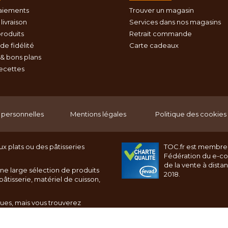
aiements
Trouver un magasin
livraison
Services dans nos magasins
roduits
Retrait commande
e fidélité
Carte cadeaux
& bons plans
recettes
personnelles
Mentions légales
Politique des cookies
x plats ou des pâtisseries
TOC.fr est membre
Fédération du e-c
de la vente à dista
ne large sélection de produits
2018.
âtisserie, matériel de cuisson,
ques, mais vous trouverez
rnet toc.fr