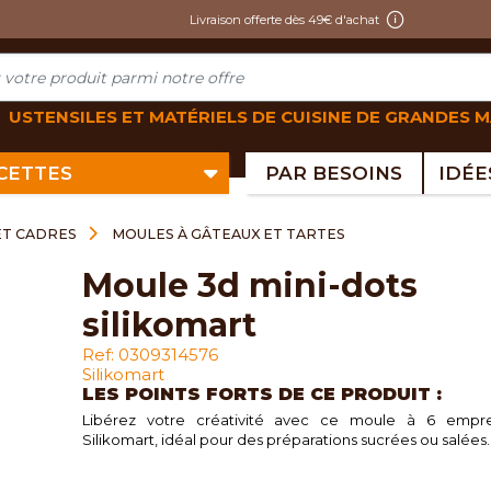
Livraison offerte dès 49€ d'achat
USTENSILES ET MATÉRIELS DE CUISINE DE GRANDES 
ECETTES
PAR BESOINS
ET CADRES
MOULES À GÂTEAUX ET TARTES
moule 3d mini-dots
silikomart
Ref: 0309314576
Silikomart
LES POINTS FORTS DE CE PRODUIT :
Libérez votre créativité avec ce moule à 6 empre
Silikomart, idéal pour des préparations sucrées ou salées.