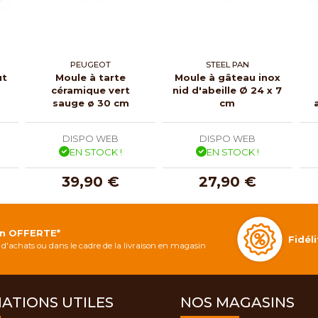
PEUGEOT
STEEL PAN
ut
Moule à tarte
Moule à gâteau inox
céramique vert
nid d'abeille Ø 24 x 7
sauge ø 30 cm
cm
DISPO WEB
DISPO WEB
EN STOCK !
EN STOCK !
39,90 €
27,90 €
on OFFERTE*
Fidé
d'achats ou dans le cadre de la livraison en magasin
ATIONS UTILES
NOS MAGASINS