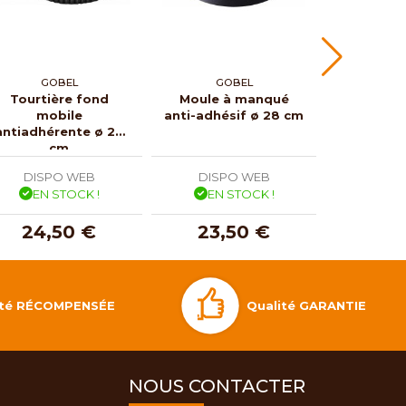
GOBEL
GOBEL
GO
Tourtière fond
Moule à manqué
Plaque
mobile
anti-adhésif ø 28 cm
made
antiadhérente ø 28
antia
cm
DISPO WEB
DISPO WEB
DISP
EN STOCK !
EN STOCK !
EN 
24,50 €
23,50 €
17,
Qualité GARANTIE
lité RÉCOMPENSÉE
NOUS CONTACTER