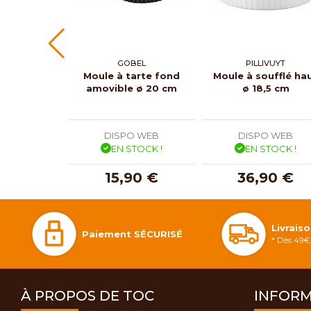
GOBEL
PILLIVUYT
Moule à tarte fond
Moule à soufflé ha
amovible ø 20 cm
ø 18,5 cm
DISPO WEB
DISPO WEB
EN STOCK !
EN STOCK !
15,90 €
36,90 €
Livrais
Paiement SÉCURISÉ
* Dès 49€ 
À PROPOS DE TOC
INFORM