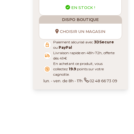
EN STOCK !
DISPO BOUTIQUE
CHOISIR UN MAGASIN
Paiement sécurisé avec
3DSecure
ou
PayPal
Livraison rapide en 48h-72h, offerte
dès 49€
En achetant ce produit, vous
collectez
19.9
points sur votre
cagnotte.
lun. - ven. de 8h - 17h
02 48 66 73 09