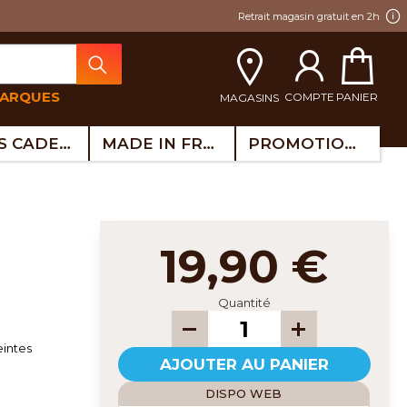
Retrait magasin gratuit en 2h
MARQUES
COMPTE
PANIER
MAGASINS
IDÉES CADEAUX
MADE IN FRANCE
PROMOTIONS
19,90 €
Quantité
intes
AJOUTER AU PANIER
DISPO WEB