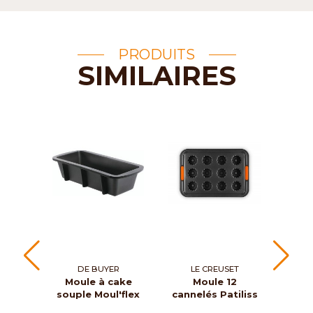
PRODUITS
SIMILAIRES
DE BUYER
LE CREUSET
Moule à cake
Moule 12
souple Moul'flex
cannelés Patiliss
ma
Mou