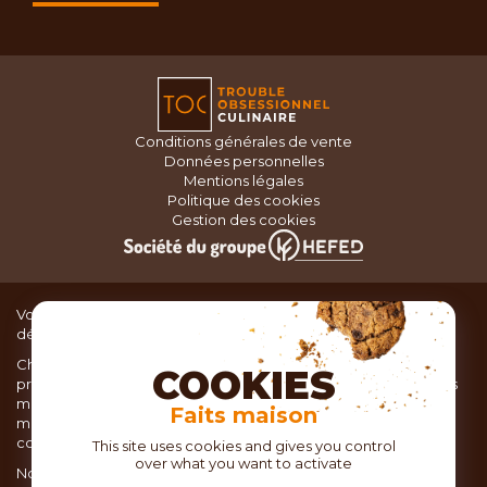
Conditions générales de vente
Données personnelles
Mentions légales
Politique des cookies
Gestion des cookies
Vous recherchez du matériel de cuisine pour concocter de
délicieux plats ou des pâtisseries dignes d’un grand chef ?
Chez TOC, boutique d’ustensiles de cuisine, nous vous
COOKIES
proposons une large sélection de produits issus des meilleures
marques de matériel de cuisine: Ustensiles de pâtisserie,
Faits maison
matériel de cuisson, service de table, ustensiles de cuisine,
coutellerie, set picnic.
This site uses cookies and gives you control
over what you want to activate
Nous vous réservons un accueil chaleureux au sein de nos 21