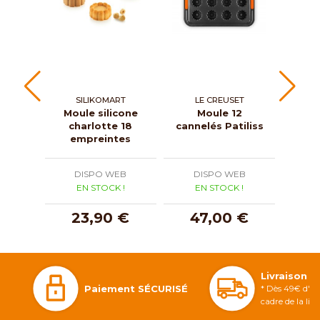
SILIKOMART
LE CREUSET
Moule silicone
Moule 12
charlotte 18
cannelés Patiliss
ma
empreintes
Mou
DISPO WEB
DISPO WEB
D
EN STOCK !
EN STOCK !
E
23,90 €
47,00 €
1
Livraison 
Paiement SÉCURISÉ
* Dès 49€ d'ac
cadre de la li