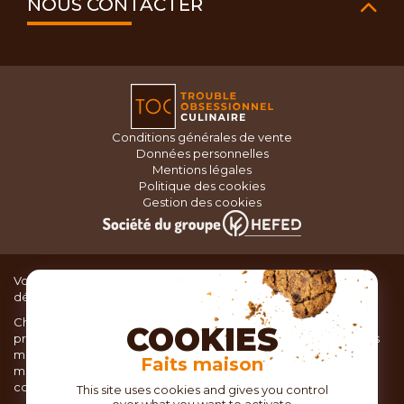
NOUS CONTACTER
Conditions générales de vente
Données personnelles
Mentions légales
Politique des cookies
Gestion des cookies
Vous recherchez du matériel de cuisine pour concocter de
délicieux plats ou des pâtisseries dignes d’un grand chef ?
Chez TOC, boutique d’ustensiles de cuisine, nous vous
COOKIES
proposons une large sélection de produits issus des meilleures
marques de matériel de cuisine: Ustensiles de pâtisserie,
Faits maison
matériel de cuisson, service de table, ustensiles de cuisine,
coutellerie, set picnic.
This site uses cookies and gives you control