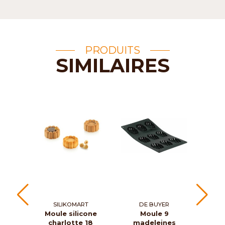
PRODUITS
SIMILAIRES
SILIKOMART
DE BUYER
S
Moule silicone
Moule 9
M
charlotte 18
madeleines
Insp