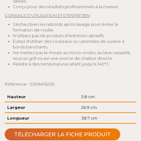
salées.
Conçu pour des résultats professionnels à la maison.
CONSEILS D'UTILISATION ET D'ENTRETIEN
:
Séchez bien les rebords après lavage pour éviter la
formation de rouille.
N'utilisez pas de produits d'entretien abrasifs.
Évitez d'utiliser des couteaux ou ustensiles de cuisine à
bords tranchants.
Ne mettez pas le moule au micro-ondes, au lave-vaisselle,
sous un grill ou sur une source de chaleur directe.
Résiste à des températures allant jusqu'à 240°C.
Référence : 0309476236
Hauteur
5.8 cm
Largeur
26.9 cm
Longueur
38.7 cm
TÉLÉCHARGER LA FICHE PRODUIT