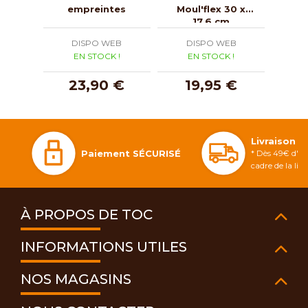
empreintes
Moul'flex 30 x
6 
17,6 cm
DISPO WEB
DISPO WEB
D
EN STOCK !
EN STOCK !
E
23,90 €
19,95 €
2
Livraison 
Paiement SÉCURISÉ
* Dès 49€ d'ac
cadre de la li
À PROPOS DE TOC
INFORMATIONS UTILES
NOS MAGASINS