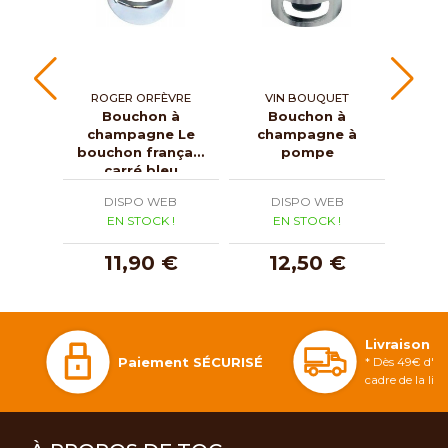
ROGER ORFÈVRE
VIN BOUQUET
Bouchon à
Bouchon à
champagne Le
champagne à
con
bouchon français
pompe
carré bleu
DISPO WEB
DISPO WEB
D
EN STOCK !
EN STOCK !
E
11,90 €
12,50 €
4
Livraison 
Paiement SÉCURISÉ
* Dès 49€ d'ac
cadre de la li