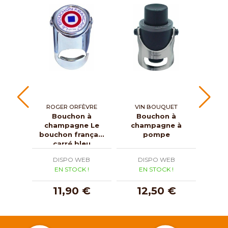
ROGER ORFÈVRE
VIN BOUQUET
Bouchon à
Bouchon à
champagne Le
champagne à
con
bouchon français
pompe
carré bleu
DISPO WEB
DISPO WEB
D
EN STOCK !
EN STOCK !
E
11,90 €
12,50 €
4