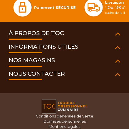
Livraison 
Paiement SÉCURISÉ
* Dès 49€ d'ac
cadre de la li
À PROPOS DE TOC
INFORMATIONS UTILES
NOS MAGASINS
NOUS CONTACTER
Conditions générales de vente
Données personnelles
Mentions légales