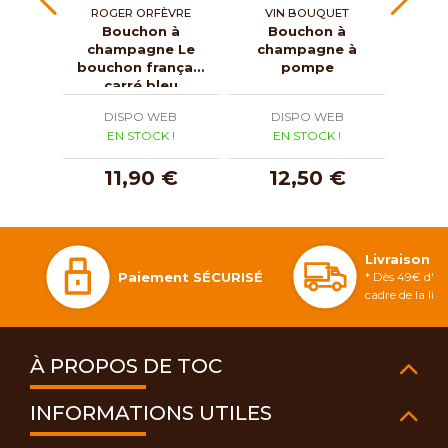
ROGER ORFÈVRE
VIN BOUQUET
Bouchon à
Bouchon à
champagne Le
champagne à
con
bouchon français
pompe
carré bleu
DISPO WEB
DISPO WEB
D
EN STOCK !
EN STOCK !
E
11,90 €
12,50 €
4
Livraison 
Paiement SÉCURISÉ
* Dès 49€ d'ac
cadre de la li
À PROPOS DE TOC
INFORMATIONS UTILES