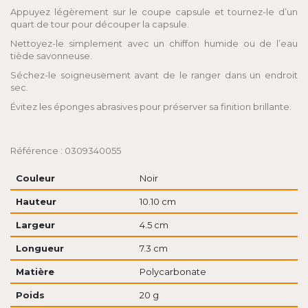
Appuyez légèrement sur le coupe capsule et tournez-le d’un
quart de tour pour découper la capsule.
Nettoyez-le simplement avec un chiffon humide ou de l’eau
tiède savonneuse.
Séchez-le soigneusement avant de le ranger dans un endroit
sec.
Évitez les éponges abrasives pour préserver sa finition brillante.
Référence : 0309340055
Couleur
Noir
Hauteur
10.10 cm
Largeur
4.5 cm
Longueur
7.3 cm
Matière
Polycarbonate
Poids
20 g