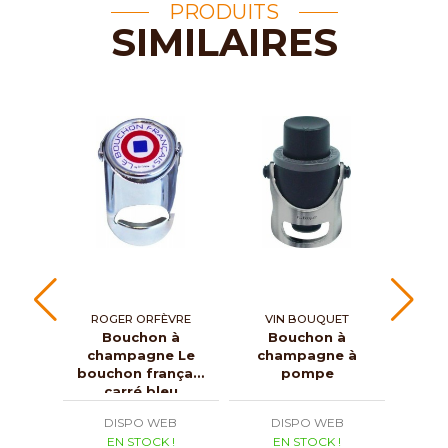
PRODUITS
SIMILAIRES
ROGER ORFÈVRE
VIN BOUQUET
Bouchon à
Bouchon à
champagne Le
champagne à
con
bouchon français
pompe
carré bleu
DISPO WEB
DISPO WEB
D
EN STOCK !
EN STOCK !
E