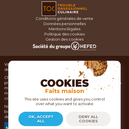
Conditions générales de vente
Données personnelles
Mentions légales
Politique des cookies
Gestion des cookies
Vous recherchez du matériel de cuisine pour concocter de
délicieux plats ou des pâtisseries dignes d’un grand chef ?
Chez TOC, boutique d’ustensiles de cuisine, nous vous
COOKIES
proposons une large sélection de produits issus des meilleures
marques de matériel de cuisine: Ustensiles de pâtisserie,
Faits maison
matériel de cuisson, service de table, ustensiles de cuisine,
coutellerie, set picnic.
This site uses cookies and gives you control
over what you want to activate
Nous vous réservons un accueil chaleureux au sein de nos 21
boutiques, mais vous trouverez également tout votre matériel
de cuisine en ligne sur notre site internet toc.fr
OK, ACCEPT
DENY ALL
ALL
COOKIES