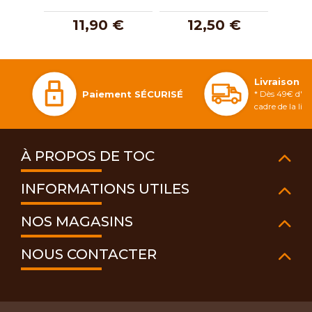
11,90 €
12,50 €
4
Livraison 
Paiement SÉCURISÉ
* Dès 49€ d'ac
cadre de la li
À PROPOS DE TOC
INFORMATIONS UTILES
NOS MAGASINS
NOUS CONTACTER