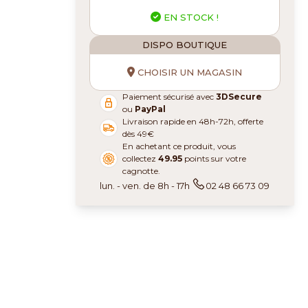
EN STOCK !
DISPO BOUTIQUE
CHOISIR UN MAGASIN
Paiement sécurisé avec
3DSecure
ou
PayPal
Livraison rapide en 48h-72h, offerte
dès 49€
En achetant ce produit, vous
collectez
49.95
points sur votre
cagnotte.
lun. - ven. de 8h - 17h
02 48 66 73 09