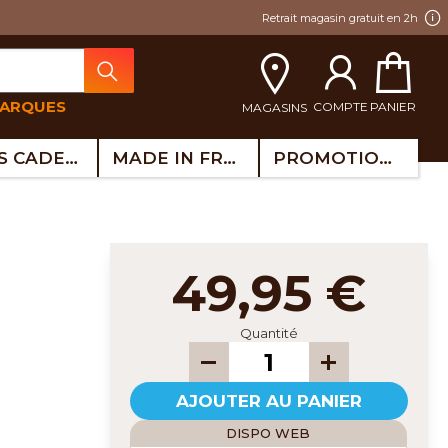
Retrait magasin gratuit en 2h
MARQUES
COMPTE
PANIER
MAGASINS
IDÉES CADEAUX
MADE IN FRANCE
PROMOTIONS
49,95 €
Quantité
AJOUTER AU PANIER
DISPO WEB