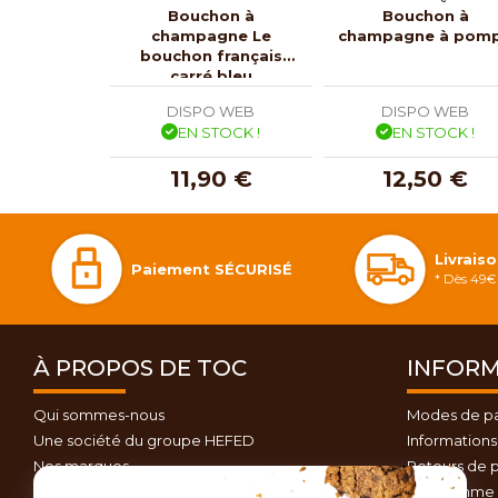
Bouchon à
Bouchon à
champagne Le
champagne à pom
bouchon français
carré bleu
DISPO WEB
DISPO WEB
EN STOCK !
EN STOCK !
11,90 €
12,50 €
Livrais
Paiement SÉCURISÉ
* Dès 49€ 
À PROPOS DE TOC
INFORM
Qui sommes-nous
Modes de p
Une société du groupe HEFED
Informations 
Nos marques
Retours de p
Contactez-nous
Programme d