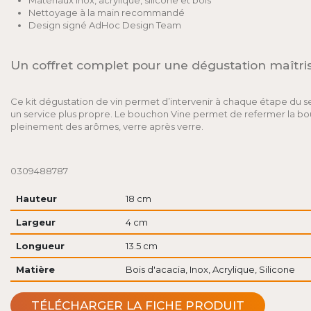
Matériaux inox, acrylique, silicone et bois
Nettoyage à la main recommandé
Design signé AdHoc Design Team
Un coffret complet pour une dégustation maîtri
Ce kit dégustation de vin permet d’intervenir à chaque étape du ser
un service plus propre. Le bouchon Vine permet de refermer la bout
pleinement des arômes, verre après verre.
0309488787
Hauteur
18 cm
Largeur
4 cm
Longueur
13.5 cm
Matière
Bois d'acacia, Inox, Acrylique, Silicone
TÉLÉCHARGER LA FICHE PRODUIT