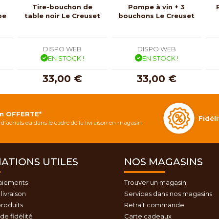
Tire-bouchon de
Pompe à vin + 3
pe
table noir Le Creuset
bouchons Le Creuset
DISPO WEB
DISPO WEB
EN STOCK !
EN STOCK !
33,00 €
33,00 €
on OFFERTE*
Fidé
d'achats ou dans le cadre de la livraison en magasin
ATIONS UTILES
NOS MAGASINS
aiements
Trouver un magasin
livraison
Services dans nos magasins
roduits
Retrait commande
e fidélité
Carte cadeaux