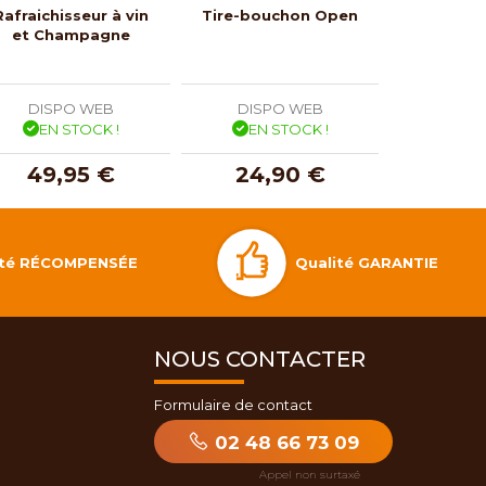
Rafraichisseur à vin
Tire-bouchon Open
Bouchon
et Champagne
courbe
plas
DISPO WEB
DISPO WEB
DISP
EN STOCK !
EN STOCK !
EN 
49,95 €
24,90 €
10,
Qualité GARANTIE
lité RÉCOMPENSÉE
NOUS CONTACTER
Formulaire de contact
02 48 66 73 09