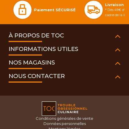
Livraison 
Paiement SÉCURISÉ
* Dès 49€ d'ac
cadre de la li
À PROPOS DE TOC
INFORMATIONS UTILES
NOS MAGASINS
NOUS CONTACTER
Conditions générales de vente
Données personnelles
Mentions légales