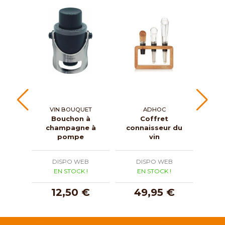
VIN BOUQUET
ADHOC
L
Bouchon à
Coffret
Tire
champagne à
connaisseur du
ta
pompe
vin
DISPO WEB
DISPO WEB
D
EN STOCK !
EN STOCK !
E
12,50 €
49,95 €
3