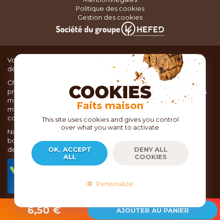
Politique des cookies
Gestion des cookies
Vous recherchez du matériel de cuisine pour concocter de
délicieux plats ou des pâtisseries dignes d’un grand chef ?
Chez TOC, boutique d’ustensiles de cuisine, nous vous
COOKIES
proposons une large sélection de produits issus des meilleures
marques de matériel de cuisine: Ustensiles de pâtisserie,
Faits maison
matériel de cuisson, service de table, ustensiles de cuisine,
coutellerie, set picnic.
This site uses cookies and gives you control
over what you want to activate
Nous vous réservons un accueil chaleureux au sein de nos 21
boutiques, mais vous trouverez également tout votre matériel
de cuisine en ligne sur notre site internet toc.fr
OK, ACCEPT
DENY ALL
ALL
COOKIES
TOC.fr est membre de la FEVAD Fédération du e-
commerce et de la vente à distance depuis 2018.
Personalize
2026
- Copyright EPICURIA - TOC.FR
6,50 €
AJOUTER AU PANIER