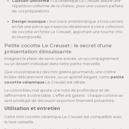
Cuisson uniforme :
La céramique Le Creuset assure une
répartition uniforme de la chaleur, pour une cuisson parfaite
de vos préparations.
Design iconique :
Son tracé emblématique à trois cercles
en fait une pièce qui s'associe idéalement à votre collection
de cocotte en fonte Le Creuset, apportant une touche chic
et intemporelle.
Petite cocotte Le Creuset : le secret d'une
présentation éblouissante
Imaginez le plaisir de servir une entrée, un accompagnement
ou un dessert individuel dans cette petite merveille.
Que vous prépariez des mini gratins gourmands, une crème
brûlée délicatement dorée, ou un apéritif élégant, cette
petite
cocotte céramique
Le Creuset est idéale.
Le coloris bleu nuit ajoute une note de profondeur et de
raffinement à votre table. L'effet est garanti : chaque convive se
sent privilégié de découvrir sa portion finement présentée.
Utilisation et entretien
Cette mini cocotte céramique Le Creuset est compatible avec
le lave-vaisselle.