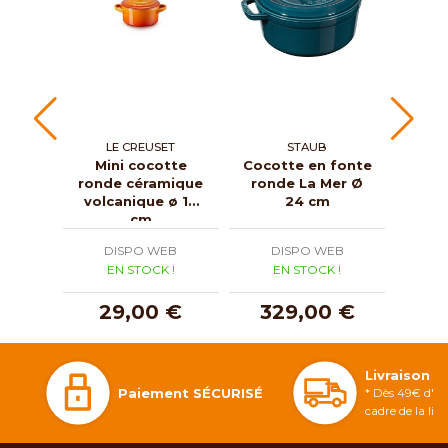
LE CREUSET
STAUB
GR
Mini cocotte
Cocotte en fonte
Roa
ronde céramique
ronde La Mer Ø
cou
volcanique ø 10
24 cm
cm
DISPO WEB
DISPO WEB
D
EN STOCK !
EN STOCK !
E
29,00 €
329,00 €
3
Livraison 
Paiement SÉCURISÉ
* Dès 49€ d'ac
cadre de la li