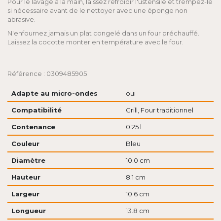
Pour le lavage à la main, laissez refroidir l'ustensile et trempez-le
si nécessaire avant de le nettoyer avec une éponge non
abrasive.
N'enfournez jamais un plat congelé dans un four préchauffé.
Laissez la cocotte monter en température avec le four.
Référence : 0309485905
Adapte au micro-ondes
oui
Compatibilité
Grill, Four traditionnel
Contenance
0.25 l
Couleur
Bleu
Diamètre
10.0 cm
Hauteur
8.1 cm
Largeur
10.6 cm
Longueur
13.8 cm