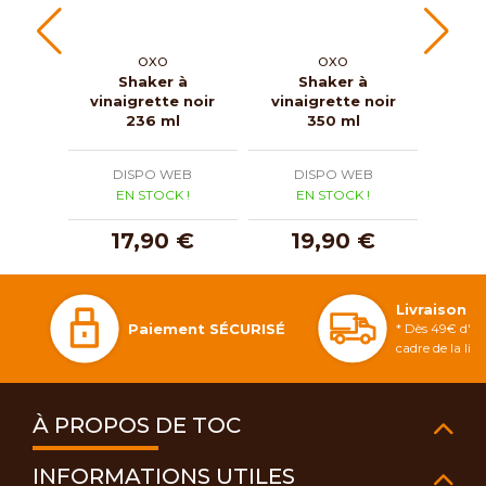
OXO
OXO
Shaker à
Shaker à
Bouc
vinaigrette noir
vinaigrette noir
cou
236 ml
350 ml
p
DISPO WEB
DISPO WEB
D
EN STOCK !
EN STOCK !
E
17,90 €
19,90 €
1
Livraison 
Paiement SÉCURISÉ
* Dès 49€ d'ac
cadre de la li
À PROPOS DE TOC
INFORMATIONS UTILES