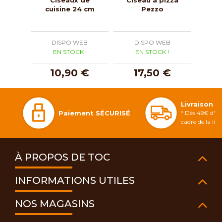
cuisine 24 cm
Pezzo
DISPO WEB
DISPO WEB
D
EN STOCK !
EN STOCK !
E
10,90 €
17,50 €
1
Livraison 
Paiement SÉCURISÉ
* Dès 49€ d'ac
cadre de la li
À PROPOS DE TOC
INFORMATIONS UTILES
NOS MAGASINS