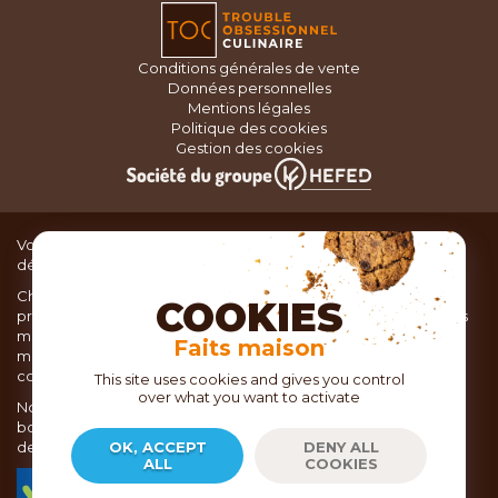
Conditions générales de vente
Données personnelles
Mentions légales
Politique des cookies
Gestion des cookies
Vous recherchez du matériel de cuisine pour concocter de
délicieux plats ou des pâtisseries dignes d’un grand chef ?
Chez TOC, boutique d’ustensiles de cuisine, nous vous
COOKIES
proposons une large sélection de produits issus des meilleures
marques de matériel de cuisine: Ustensiles de pâtisserie,
Faits maison
matériel de cuisson, service de table, ustensiles de cuisine,
coutellerie, set picnic.
This site uses cookies and gives you control
over what you want to activate
Nous vous réservons un accueil chaleureux au sein de nos 21
boutiques, mais vous trouverez également tout votre matériel
de cuisine en ligne sur notre site internet toc.fr
OK, ACCEPT
DENY ALL
ALL
COOKIES
TOC.fr est membre de la FEVAD Fédération du e-