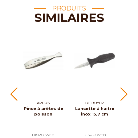
PRODUITS
SIMILAIRES
ARCOS
DE BUYER
AU NA
Pince à arêtes de
Lancette à huitre
Cout
poisson
inox 15,7 cm
pa
DISPO WEB
DISPO WEB
D