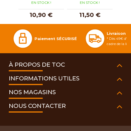
EN STOCK !
EN STOCK !
E
10,90 €
11,50 €
1
Livraison 
Paiement SÉCURISÉ
* Dès 49€ d'ac
cadre de la li
À PROPOS DE TOC
INFORMATIONS UTILES
NOS MAGASINS
NOUS CONTACTER