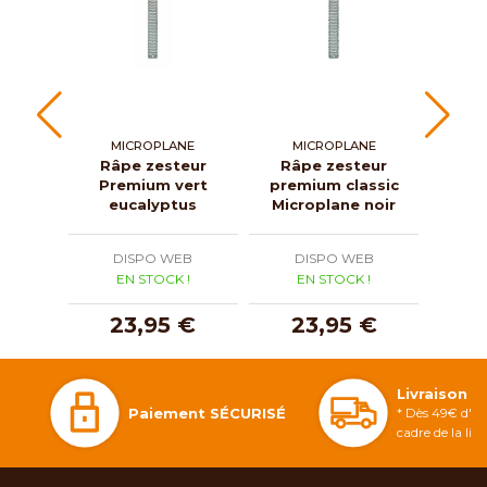
MICROPLANE
MICROPLANE
W
Râpe zesteur
Râpe zesteur
Râp
Premium vert
premium classic
i
eucalyptus
Microplane noir
DISPO WEB
DISPO WEB
D
EN STOCK !
EN STOCK !
E
23,95 €
23,95 €
1
Livraison 
Paiement SÉCURISÉ
* Dès 49€ d'ac
cadre de la li