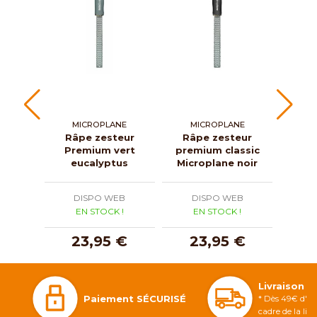
MICROPLANE
MICROPLANE
W
Râpe zesteur
Râpe zesteur
Râp
Premium vert
premium classic
i
eucalyptus
Microplane noir
DISPO WEB
DISPO WEB
D
EN STOCK !
EN STOCK !
E
23,95 €
23,95 €
1
Livraison 
Paiement SÉCURISÉ
* Dès 49€ d'ac
cadre de la li