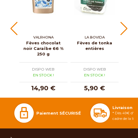
VALRHONA
LA BOVIDA
Fèves chocolat
Fèves de tonka
Fèv
noir Caraïbe 66 %
entières
noir
250 g
DISPO WEB
DISPO WEB
D
EN STOCK !
EN STOCK !
E
14,90 €
5,90 €
1
Livraison 
Paiement SÉCURISÉ
* Dès 49€ d'ac
cadre de la li