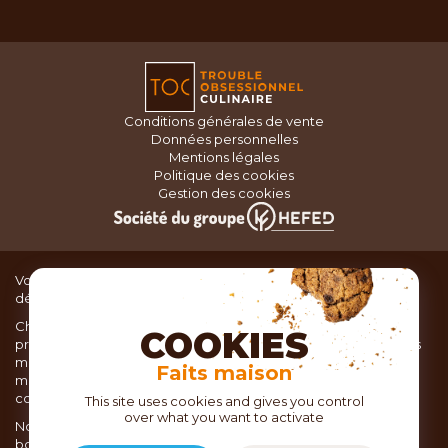
Conditions générales de vente
Données personnelles
Mentions légales
Politique des cookies
Gestion des cookies
Vous recherchez du matériel de cuisine pour concocter de
délicieux plats ou des pâtisseries dignes d’un grand chef ?
Chez TOC, boutique d’ustensiles de cuisine, nous vous
COOKIES
proposons une large sélection de produits issus des meilleures
marques de matériel de cuisine: Ustensiles de pâtisserie,
Faits maison
matériel de cuisson, service de table, ustensiles de cuisine,
coutellerie, set picnic.
This site uses cookies and gives you control
over what you want to activate
Nous vous réservons un accueil chaleureux au sein de nos 21
boutiques, mais vous trouverez également tout votre matériel