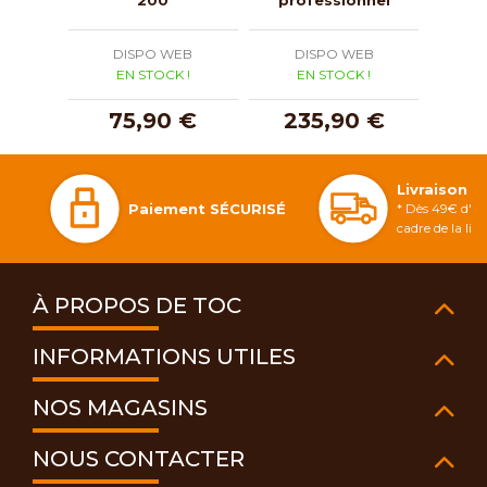
avec
DISPO WEB
DISPO WEB
D
EN STOCK !
EN STOCK !
E
75,90 €
235,90 €
5
Livraison 
Paiement SÉCURISÉ
* Dès 49€ d'ac
cadre de la li
À PROPOS DE TOC
INFORMATIONS UTILES
NOS MAGASINS
NOUS CONTACTER