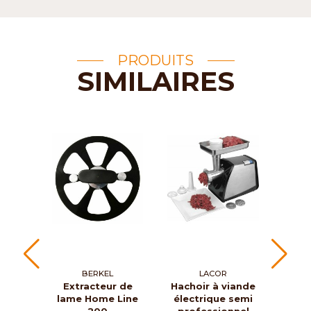
PRODUITS
SIMILAIRES
BERKEL
LACOR
Extracteur de
Hachoir à viande
Tr
lame Home Line
électrique semi
ja
200
professionnel
Lin