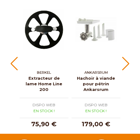
BERKEL
ANKARSRUM
Extracteur de
Hachoir à viande
Hach
lame Home Line
pour pétrin
élec
200
Ankarsrum
pro
DISPO WEB
DISPO WEB
D
EN STOCK !
EN STOCK !
E
75,90 €
179,00 €
2