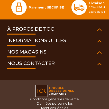
Livraison 
Paiement SÉCURISÉ
* Dès 49€ d'ac
cadre de la li
À PROPOS DE TOC
INFORMATIONS UTILES
NOS MAGASINS
NOUS CONTACTER
Conditions générales de vente
Données personnelles
Mentions légales