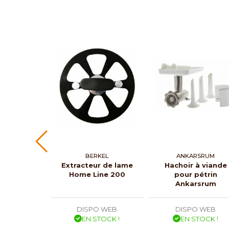
BERKEL
ANKARSRUM
Extracteur de lame
Hachoir à viande
Home Line 200
pour pétrin
Ankarsrum
DISPO WEB
DISPO WEB
EN STOCK !
EN STOCK !