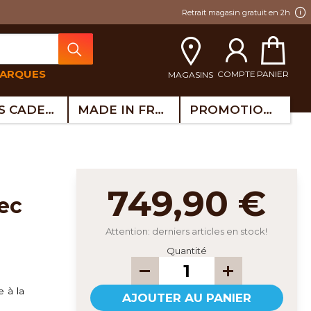
Retrait magasin gratuit en 2h
MARQUES
COMPTE
PANIER
MAGASINS
IDÉES CADEAUX
MADE IN FRANCE
PROMOTIONS
749,90 €
ec
Attention: derniers articles en stock!
Quantité
e à la
AJOUTER AU PANIER