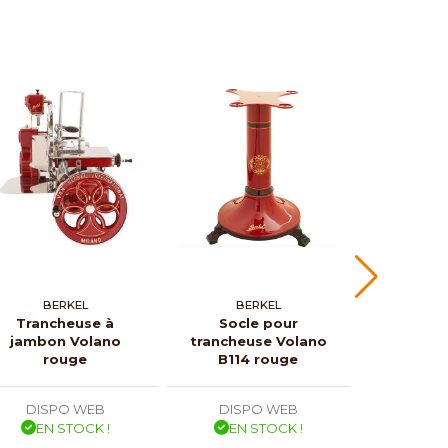
BERKEL
BERKEL
P
Trancheuse à
Socle pour
Trancheur 
jambon Volano
trancheuse Volano
20 c
rouge
B114 rouge
DISPO WEB
DISPO WEB
DISP
EN STOCK !
EN STOCK !
EN 