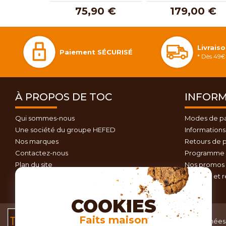
75,90 €
179,00 €
Livrais
Paiement SÉCURISÉ
* Dès 49€ 
À PROPOS DE TOC
INFORM
Qui sommes-nous
Modes de p
Une société du groupe HEFED
Informations 
Nos marques
Retours de p
Contactez-nous
Programme d
Plan du site
Nos promos 
Conseils et 
COOKIES
Conditions générales
Faits maison
Données 
de vente