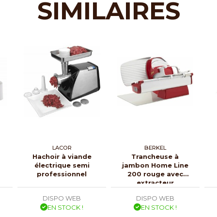
SIMILAIRES
LACOR
BERKEL
Hachoir à viande
Trancheuse à
électrique semi
jambon Home Line
professionnel
200 rouge avec
extracteur
DISPO WEB
DISPO WEB
EN STOCK !
EN STOCK !