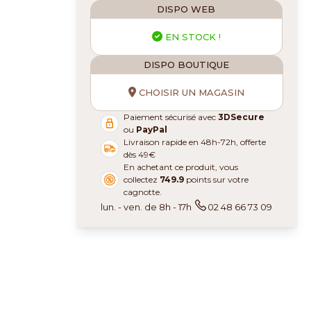
DISPO WEB
EN STOCK !
DISPO BOUTIQUE
CHOISIR UN MAGASIN
Paiement sécurisé avec
3DSecure
ou
PayPal
Livraison rapide en 48h-72h, offerte
dès 49€
En achetant ce produit, vous
collectez
749.9
points sur votre
cagnotte.
lun. - ven. de 8h - 17h
02 48 66 73 09