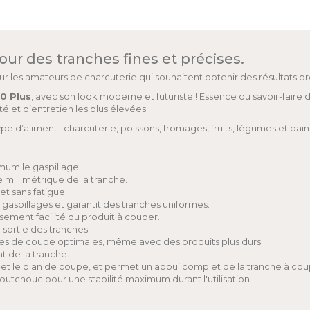
ur des tranches fines et précises.
r les amateurs de charcuterie qui souhaitent obtenir des résultats pr
0 Plus
, avec son look moderne et futuriste ! Essence du savoir-faire 
 et d’entretien les plus élevées.
 d’aliment : charcuterie, poissons, fromages, fruits, légumes et pain
mum le gaspillage.
 millimétrique de la tranche.
et sans fatigue.
 gaspillages et garantit des tranches uniformes.
ssement facilité du produit à couper.
 sortie des tranches.
es de coupe optimales, même avec des produits plus durs.
 de la tranche.
t et le plan de coupe, et permet un appui complet de la tranche à co
outchouc pour une stabilité maximum durant l'utilisation.