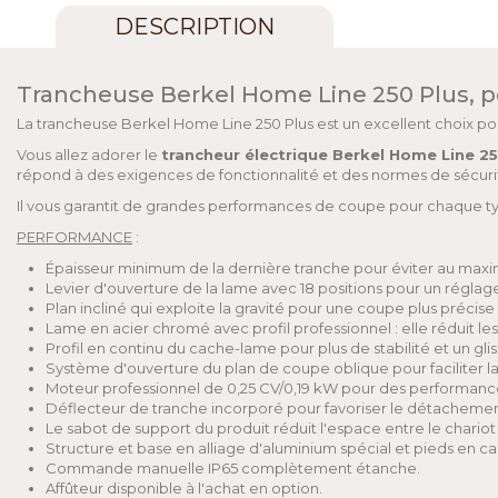
DESCRIPTION
Trancheuse Berkel Home Line 250 Plus, po
La trancheuse Berkel Home Line 250 Plus est un excellent choix pou
Vous allez adorer le
trancheur électrique Berkel Home Line 25
répond à des exigences de fonctionnalité et des normes de sécurité
Il vous garantit de grandes performances de coupe pour chaque type
PERFORMANCE
:
Épaisseur minimum de la dernière tranche pour éviter au maxi
Levier d'ouverture de la lame avec 18 positions pour un réglage
Plan incliné qui exploite la gravité pour une coupe plus précise 
Lame en acier chromé avec profil professionnel : elle réduit les
Profil en continu du cache-lame pour plus de stabilité et un gli
Système d'ouverture du plan de coupe oblique pour faciliter la
Moteur professionnel de 0,25 CV/0,19 kW pour des performanc
Déflecteur de tranche incorporé pour favoriser le détachement
Le sabot de support du produit réduit l'espace entre le chario
Structure et base en alliage d'aluminium spécial et pieds en ca
Commande manuelle IP65 complètement étanche.
Affûteur disponible à l'achat en option.