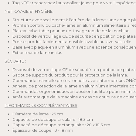
Tag NFC : recherchez l'autocollant jaune pour vivre l'expérien
NETTOYAGE ET HYGIÈNE
:
Structure avec scellement à l'arrière de la lame : une coque pla
Profil en continu du cache-lame en aluminium alimentaire à retr
Plateau rabattable pour un nettoyage rapide de la machine.
Dispositif de verrouillage CE de sécurité : en position de pla
Presse-produit facilement amovible lavable au lave-vaisselle.
Base avec plaque en aluminium avec une absence conséquente d
Extracteur de lame inclus.
SÉCURITÉ
:
Dispositif de verrouillage CE de sécurité : en position de pla
Sabot de support du produit pour la protection de la lame.
Commande manuelle professionnelle avec interrupteurs ON/OFF
Anneau de protection de la lame en aluminium alimentaire co
Commandes ergonomiques en position facilitée pour minimiser l
Arrêt automatique de la machine en cas de coupure de couran
INFORMATIONS COMPLÉMENTAIRES
:
Diamètre de lame : 25 cm
Capacité de découpe circulaire : 18,3 cm
Capacité de découpe rectangulaire : 20 x 18,3 cm
Épaisseur de coupe : 0 - 18 mm