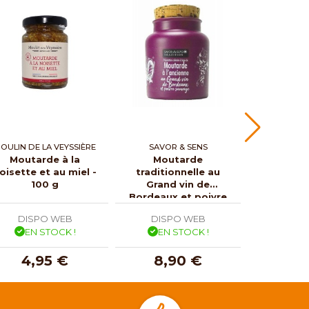
OULIN DE LA VEYSSIÈRE
SAVOR & SENS
TERGA GA
Moutarde à la
Moutarde
Ket
oisette et au miel -
traditionnelle au
gastron
100 g
Grand vin de
bettera
Bordeaux et poivre
sauvage
DISPO WEB
DISPO WEB
DISP
EN STOCK !
EN STOCK !
EN 
4,95 €
8,90 €
15,