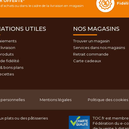
on OFFERTE*
Fidé
d'achats ou dans le cadre de la livraison en magasin
ATIONS UTILES
NOS MAGASINS
aiements
Trouver un magasin
livraison
Services dans nos magasins
roduits
Retrait commande
e fidélité
Carte cadeaux
& bons plans
recettes
personnelles
Mentions légales
Politique des cookies
x plats ou des pâtisseries
TOC.fr est membre
Fédération du e-c
de la vente à dista