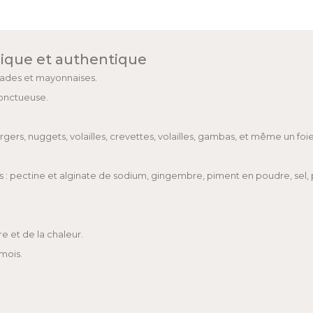
ique et authentique
nades et mayonnaises.
 onctueuse.
 nuggets, volailles, crevettes, volailles, gambas, et même un foie
nts : pectine et alginate de sodium, gingembre, piment en poudre, se
re et de la chaleur.
mois.