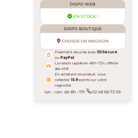
DISPO WEB
EN STOCK !
DISPO BOUTIQUE
CHOISIR UN MAGASIN
Paiement sécurisé avec
3DSecure
ou
PayPal
Livraison rapide en 48h-72h, offerte
dès 49€
En achetant ce produit, vous
collectez
15.9
points sur votre
cagnotte.
lun. - ven. de 8h - 17h
02 48 66 73 09