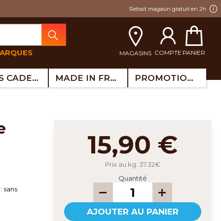
Retrait magasin gratuit en 2h
MARQUES
COMPTE
PANIER
MAGASINS
IDÉES CADEAUX
MADE IN FRANCE
PROMOTIONS
15,90 €
Prix au kg: 37.32€
Quantité
 sans
AJOUTER AU PANIER