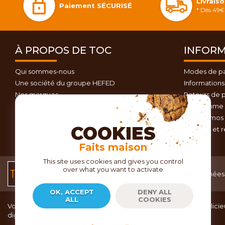
Livrais
Paiement SÉCURISÉ
* Dès 49€ 
À PROPOS DE TOC
INFORM
Qui sommes-nous
Modes de p
Une société du groupe HEFED
Informations 
Nos marques
Retours de p
Contactez-nous
Programme d
Plan du site
Nos promos 
COOKIES
Conseils et 
Faits maison
This site uses cookies and gives you control
over what you want to activate
Conditions générales
Données 
de vente
OK, ACCEPT
DENY ALL
ALL
COOKIES
Vous recherchez du matériel de cuisine pour concocter de délicieu
dignes d’un grand chef ?