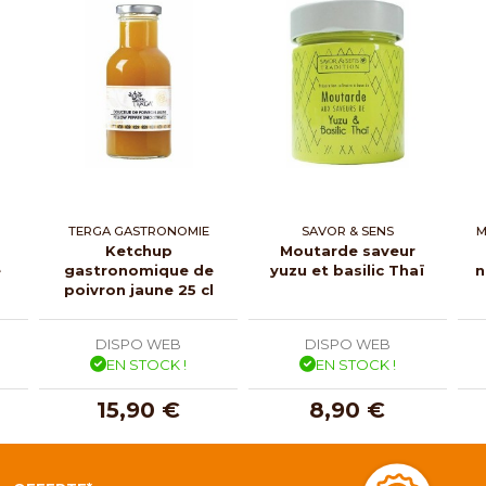
TERGA GASTRONOMIE
SAVOR & SENS
M
Ketchup
Moutarde saveur
e
gastronomique de
yuzu et basilic Thaï
n
poivron jaune 25 cl
DISPO WEB
DISPO WEB
EN STOCK !
EN STOCK !
15,90 €
8,90 €