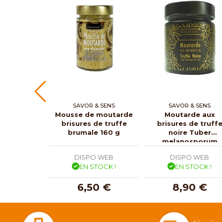
SAVOR & SENS
SAVOR & SENS
Mousse de moutarde
Moutarde aux
brisures de truffe
brisures de truff
brumale 160 g
noire Tuber
melanosporum
DISPO WEB
DISPO WEB
EN STOCK !
EN STOCK !
6,50 €
8,90 €