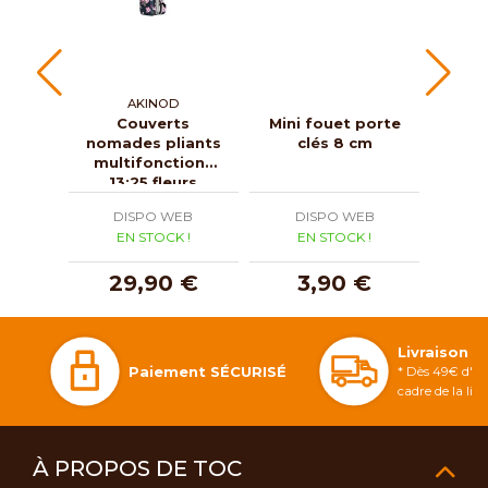
AKINOD
Couverts
Mini fouet porte
Min
nomades pliants
clés 8 cm
nom
multifonctions
aim
13:25 fleurs
DISPO WEB
DISPO WEB
D
EN STOCK !
EN STOCK !
E
29,90 €
3,90 €
1
Livraison 
Paiement SÉCURISÉ
* Dès 49€ d'ac
cadre de la li
À PROPOS DE TOC