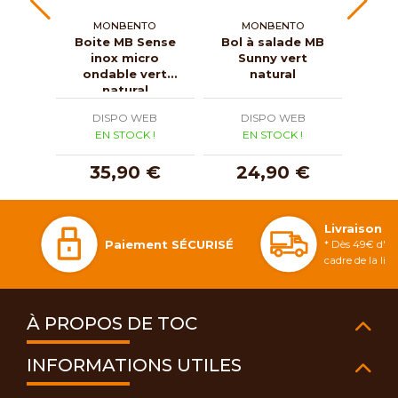
MONBENTO
MONBENTO
M
Boite MB Sense
Bol à salade MB
Boît
inox micro
Sunny vert
inox
ondable vert
natural
natural
DISPO WEB
DISPO WEB
D
EN STOCK !
EN STOCK !
E
35,90 €
24,90 €
3
Livraison 
Paiement SÉCURISÉ
* Dès 49€ d'ac
cadre de la li
À PROPOS DE TOC
INFORMATIONS UTILES