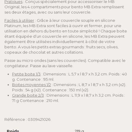
Pratiques
: Conçus spécialement pour accessoiriser le MB
Original, les 4 compartiments pour bento MB Extra remplissent
ses deux étages, avec ou sans leur couvercle.
Faciles à utiliser
: Grâce à leur couvercle souple en silicone
Platinum, les MB Extra sont faciles à ouvrir et fermer, pour une
utilisation en dehors du bento en toute simplicité ! Chaque boite
étant équipée d’un couvercle en silicone, les MB Extra peuvent
également être utilisées individuellement à côté de votre
bento. A vous les petits extras gourmands : fruits secs, olives,
copeaux de chocolat et autres collations.
Passe au micro ondes (sans les couvercles). Compatible avec le
congélateur. Passe au lave vaisselle.
Petite boite 1/3
: Dimensions : L 5,7 x l 8,7 x h 3,2 cm. Poids : 40
g. Contenance : 95 ml.
Boites moyennes 1/2
: Dimensions : L 8,7 x l 8,7 x h 3,2 cm (x2).
Poids : 54 g (x2). Contenance : 150 ml (x2).
Grande boite 2/3
: Dimensions : L 11,9 x l 8,7 x h 3,2 cm. Poids :
71 g Contenance : 210 ml.
Référence : 0309421026
Poids
219 g