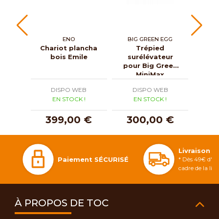
ENO
BIG GREEN EGG
RI
Chariot plancha
Trépied
Plan
bois Emile
surélévateur
pour Big Green
MiniMax
DISPO WEB
DISPO WEB
D
EN STOCK !
EN STOCK !
E
399,00 €
300,00 €
2
Livraison 
Paiement SÉCURISÉ
* Dès 49€ d'ac
cadre de la li
À PROPOS DE TOC