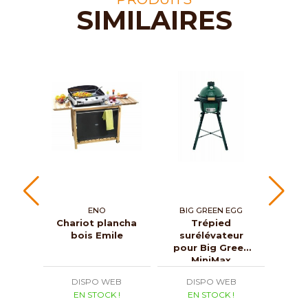
SIMILAIRES
ENO
BIG GREEN EGG
RI
Chariot plancha
Trépied
Plan
bois Emile
surélévateur
pour Big Green
MiniMax
DISPO WEB
DISPO WEB
D
EN STOCK !
EN STOCK !
E