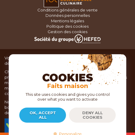
Conditions générales de vente
Données personnelles
Mentions légales
Politique des cookies
Gestion des cookies
Vous recherchez du matériel de cuisine pour concocter de
délicieux plats ou des pâtisseries dignes d’un grand chef ?
Chez TOC, boutique d’ustensiles de cuisine, nous vous
COOKIES
proposons une large sélection de produits issus des meilleures
marques de matériel de cuisine: Ustensiles de pâtisserie,
Faits maison
matériel de cuisson, service de table, ustensiles de cuisine,
coutellerie, set picnic.
This site uses cookies and gives you control
over what you want to activate
Nous vous réservons un accueil chaleureux au sein de nos 21
boutiques, mais vous trouverez également tout votre matériel
de cuisine en ligne sur notre site internet toc.fr
OK, ACCEPT
DENY ALL
ALL
COOKIES
TOC.fr est membre de la FEVAD Fédération du e-
commerce et de la vente à distance depuis 2018.
Personalize