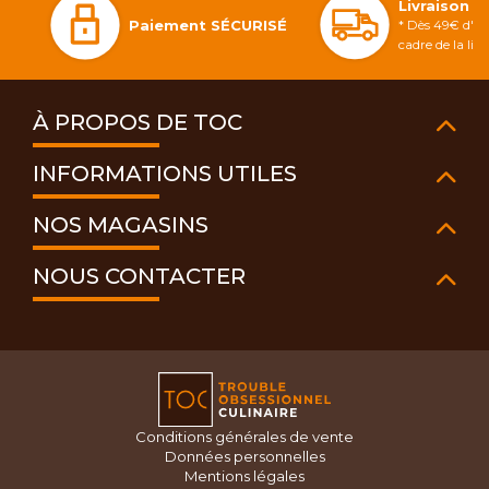
Livraison 
Paiement SÉCURISÉ
* Dès 49€ d'ac
cadre de la li
À PROPOS DE TOC
INFORMATIONS UTILES
NOS MAGASINS
NOUS CONTACTER
Conditions générales de vente
Données personnelles
Mentions légales