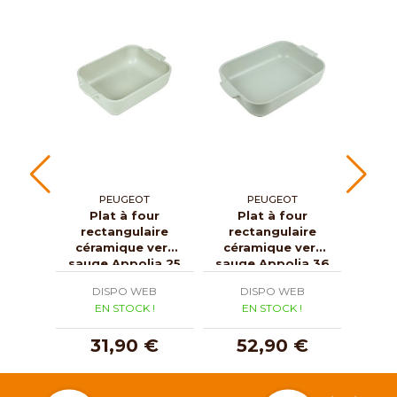
PEUGEOT
PEUGEOT
Plat à four
Plat à four
P
rectangulaire
rectangulaire
rec
céramique vert
céramique vert
cér
sauge Appolia 25
sauge Appolia 36
foug
cm
cm
DISPO WEB
DISPO WEB
D
EN STOCK !
EN STOCK !
E
31,90 €
52,90 €
3